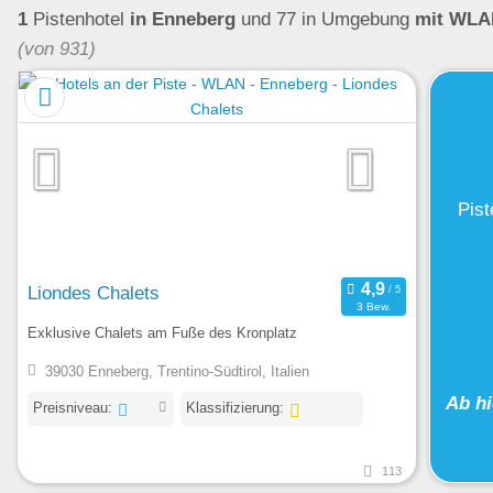
1
Pistenhotel
in Enneberg
und 77 in Umgebung
mit WLA
(von 931)
Pist
Liondes Chalets
3 Bew.
Exklusive Chalets am Fuße des Kronplatz
39030 Enneberg, Trentino-Südtirol, Italien
Ab h
Preisniveau:
Klassifizierung:
113