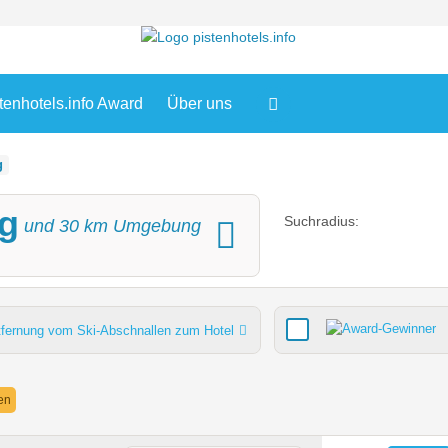
tenhotels.info Award
Über uns
g
rg
Suchradius:
und
30
km Umgebung
tfernung vom Ski-Abschnallen zum Hotel
Verpflegung
Lifte gesamt
Pistenkilometer gesamt
nen