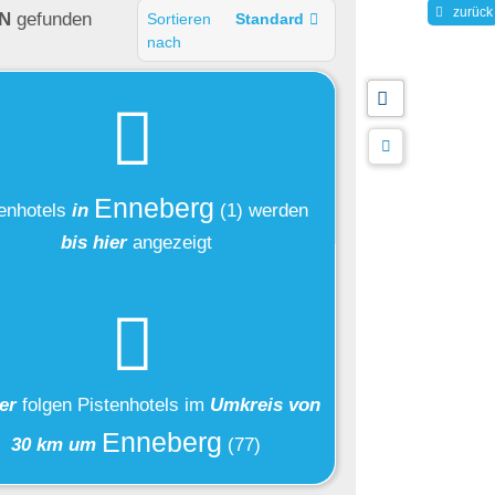
zurück
N
gefunden
Sortieren
Standard
nach
Enneberg
enhotels
in
(1)
werden
bis hier
angezeigt
ier
folgen
Pistenhotels
im
Umkreis von
Enneberg
30 km um
(77)