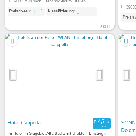
39037 Mühlbach, Trentino-Südtirol, Italien
39030 
Preisniveau:
Klassifizierung:
Preisni
313
Hotel Cappella
SONN
3 Bew.
Dolomi
Ihr Hotel im Skigebiet Alta Badia mit direktem Einstieg in