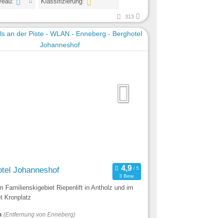
veau:
Klassifizierung:
313
tel Johanneshof
3 Bew.
m Familienskigebiet Riepenlift in Antholz und im
t Kronplatz
m
(Entfernung von Enneberg)