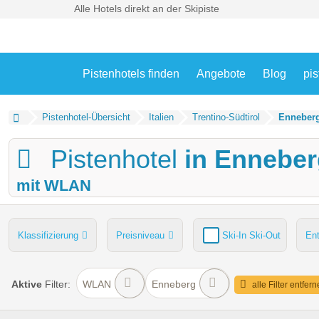
Alle Hotels direkt an der Skipiste
Pistenhotels finden
Angebote
Blog
pis
Pistenhotel-Übersicht
Italien
Trentino-Südtirol
Enneber
Pistenhotel
in Ennebe
mit WLAN
Klassifizierung
Preisniveau
Ski-In Ski-Out
En
Pools
Hunde
Kinder-/Übungshang
Skiverleih
Aktive
Filter:
WLAN
Enneberg
alle Filter entfer