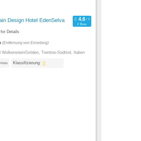
ain Design Hotel EdenSelva
2 Bew.
for Details
m
(Entfernung von Enneberg)
 Wolkenstein/Gröden, Trentino-Südtirol, Italien
veau
Klassifizierung: