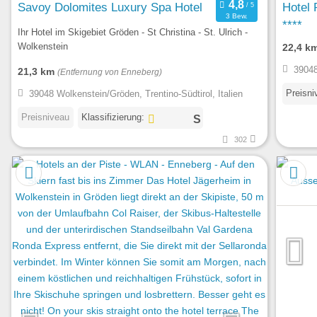
Savoy Dolomites Luxury Spa Hotel
Hotel 
3 Bew.
****
Ihr Hotel im Skigebiet Gröden - St Christina - St. Ulrich -
Wolkenstein
22,4 k
39048
21,3 km
(Entfernung von Enneberg)
Preisni
39048 Wolkenstein/Gröden, Trentino-Südtirol, Italien
Preisniveau
Klassifizierung:
302