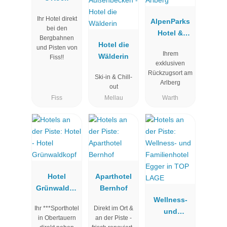
Ihr Hotel direkt
AlpenParks
bei den
Hotel &
Bergbahnen
Hotel die
Apartment
und Pisten von
Ihrem
Wälderin
Arlberg
Fiss!!
exklusiven
Rückzugsort am
Ski-in & Chill-
Arlberg
out
Fiss
Mellau
Warth
Hotel
Aparthotel
Grünwaldko
Bernhof
pf
Wellness-
Ihr ***Sporthotel
Direkt im Ort &
und
in Obertauern
an der Piste -
Familienhot