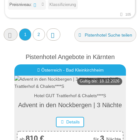
Preisniveau:
Klassifizierung
105
1
2
Pistenhotel Suche teilen
Pistenhotel Angebote in Kärnten
Österreich - Bad Kleinkirchheim
Gültig bis: 18.12.2026
Hotel GUT Trattlerhof & Chalets****S
Advent in den Nockbergen | 3 Nächte
Details
810 €
3
ab
für
Nächte