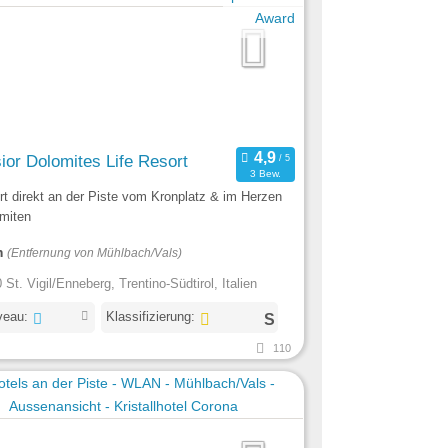
ior Dolomites Life Resort
3 Bew.
rt direkt an der Piste vom Kronplatz & im Herzen
omiten
m
(Entfernung von Mühlbach/Vals)
 St. Vigil/Enneberg, Trentino-Südtirol, Italien
veau:
Klassifizierung:
110