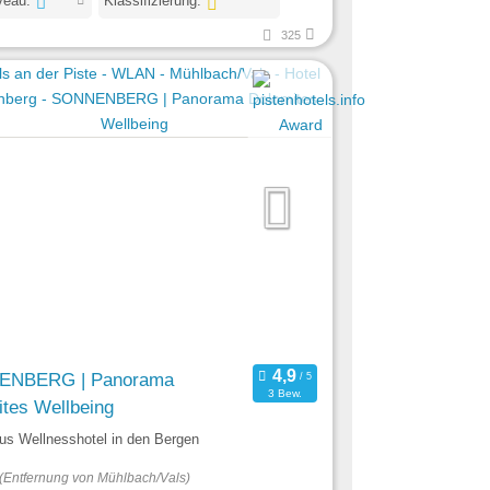
veau:
Klassifizierung:
325
ENBERG | Panorama
3 Bew.
tes Wellbeing
us Wellnesshotel in den Bergen
(Entfernung von Mühlbach/Vals)