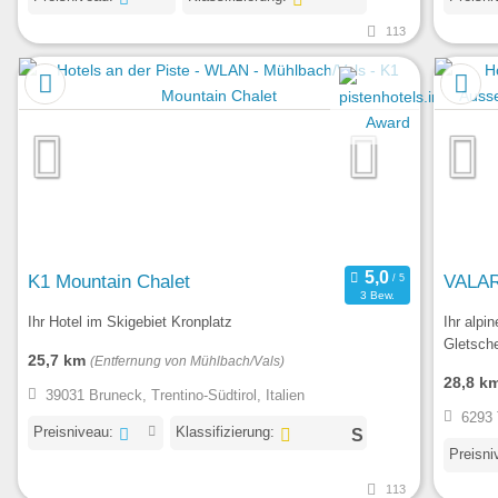
113
K1 Mountain Chalet
VALARA
3 Bew.
Ihr Hotel im Skigebiet Kronplatz
Ihr alpi
Gletsch
25,7 km
(Entfernung von Mühlbach/Vals)
28,8 k
39031 Bruneck, Trentino-Südtirol, Italien
6293 
Preisniveau:
Klassifizierung:
Preisni
113