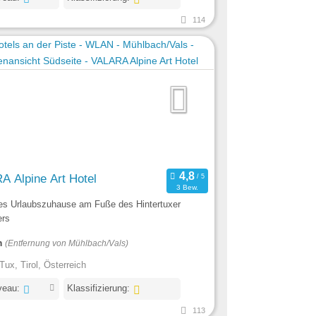
114
 Alpine Art Hotel
3 Bew.
nes Urlaubszuhause am Fuße des Hintertuxer
ers
m
(Entfernung von Mühlbach/Vals)
Tux, Tirol, Österreich
veau:
Klassifizierung:
113