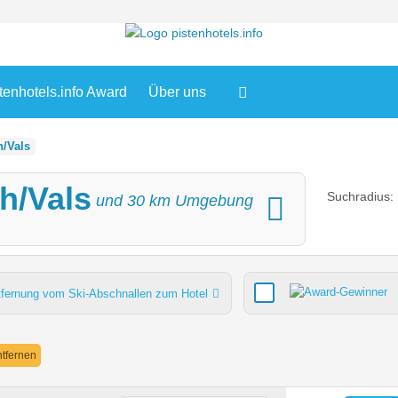
tenhotels.info Award
Über uns
/Vals
h/Vals
Suchradius:
und
30
km Umgebung
tfernung vom Ski-Abschnallen zum Hotel
Verpflegung
Lifte gesamt
Pistenkilometer gesamt
entfernen