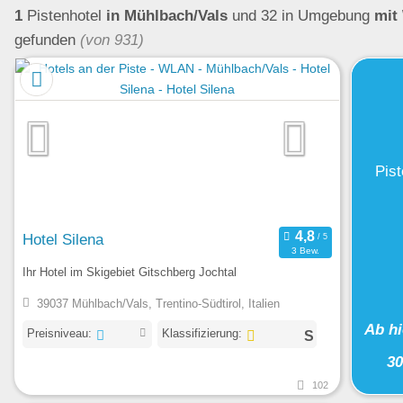
1
Pistenhotel
in Mühlbach/Vals
und 32 in Umgebung
mit
gefunden
(von 931)
Pist
Hotel Silena
3 Bew.
Ihr Hotel im Skigebiet Gitschberg Jochtal
39037 Mühlbach/Vals, Trentino-Südtirol, Italien
Ab h
Preisniveau:
Klassifizierung:
3
102