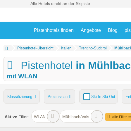
Alle Hotels direkt an der Skipiste
Pistenhotels finden
Angebote
Blog
pis
Pistenhotel-Übersicht
Italien
Trentino-Südtirol
Mühlbach
Pistenhotel
in Mühlbac
mit WLAN
Klassifizierung
Preisniveau
Ski-In Ski-Out
En
Pools
Hunde
Kinder-/Übungshang
Skiverleih
Aktive
Filter:
WLAN
Mühlbach/Vals
alle Filter 