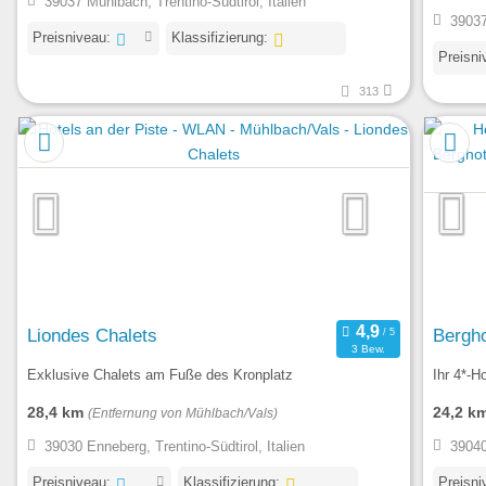
39037 Mühlbach, Trentino-Südtirol, Italien
39037
Preisniveau:
Klassifizierung:
Preisni
313
Liondes Chalets
Bergho
3 Bew.
Exklusive Chalets am Fuße des Kronplatz
Ihr 4*-H
28,4 km
24,2 k
(Entfernung von Mühlbach/Vals)
39030 Enneberg, Trentino-Südtirol, Italien
39040
Preisniveau:
Klassifizierung:
Preisni