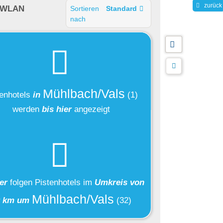
zurück
 WLAN
Sortieren
Standard
nach
Mühlbach/Vals
enhotels
in
(1)
werden
bis hier
angezeigt
ier
folgen
Pistenhotels
im
Umkreis von
Mühlbach/Vals
0 km um
(32)