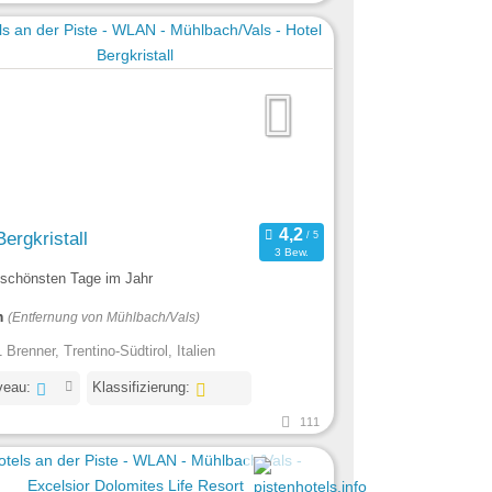
Bergkristall
3 Bew.
 schönsten Tage im Jahr
m
(Entfernung von Mühlbach/Vals)
 Brenner, Trentino-Südtirol, Italien
veau:
Klassifizierung:
111