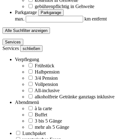
kostenlos in Gehweite
gebührenpflichtig in Gehweite
Parkgarage
Parkgarage
max.
km entfernt
Alle Suchfilter anzeigen
Services
Services
schließen
Verpflegung
Frühstück
Halbpension
3/4 Pension
Vollpension
All-inclusive
alkoholfreie Getränke ganztags inklusive
Abendmenü
à la carte
Buffet
3 bis 5 Gänge
mehr als 5 Gänge
Lunchpaket