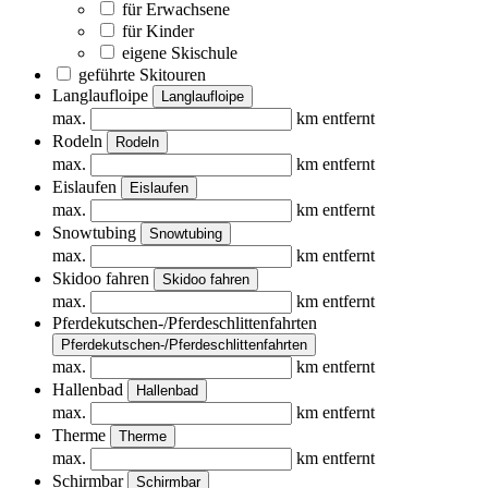
für Erwachsene
für Kinder
eigene Skischule
geführte Skitouren
Langlaufloipe
Langlaufloipe
max.
km entfernt
Rodeln
Rodeln
max.
km entfernt
Eislaufen
Eislaufen
max.
km entfernt
Snowtubing
Snowtubing
max.
km entfernt
Skidoo fahren
Skidoo fahren
max.
km entfernt
Pferdekutschen-/Pferdeschlittenfahrten
Pferdekutschen-/Pferdeschlittenfahrten
max.
km entfernt
Hallenbad
Hallenbad
max.
km entfernt
Therme
Therme
max.
km entfernt
Schirmbar
Schirmbar