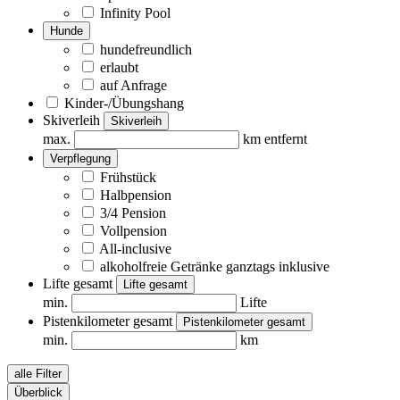
Infinity Pool
Hunde
hundefreundlich
erlaubt
auf Anfrage
Kinder-/Übungshang
Skiverleih
Skiverleih
max.
km entfernt
Verpflegung
Frühstück
Halbpension
3/4 Pension
Vollpension
All-inclusive
alkoholfreie Getränke ganztags inklusive
Lifte gesamt
Lifte gesamt
min.
Lifte
Pistenkilometer gesamt
Pistenkilometer gesamt
min.
km
alle Filter
Überblick