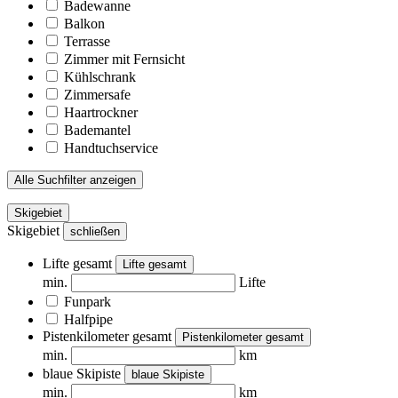
Badewanne
Balkon
Terrasse
Zimmer mit Fernsicht
Kühlschrank
Zimmersafe
Haartrockner
Bademantel
Handtuchservice
Alle Suchfilter anzeigen
Skigebiet
Skigebiet
schließen
Lifte gesamt
Lifte gesamt
min.
Lifte
Funpark
Halfpipe
Pistenkilometer gesamt
Pistenkilometer gesamt
min.
km
blaue Skipiste
blaue Skipiste
min.
km