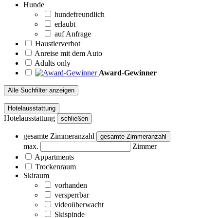
Hunde
hundefreundlich
erlaubt
auf Anfrage
Haustierverbot
Anreise mit dem Auto
Adults only
Award-Gewinner
Alle Suchfilter anzeigen
Hotelausstattung
Hotelausstattung
schließen
gesamte Zimmeranzahl
gesamte Zimmeranzahl
max.
Zimmer
Appartments
Trockenraum
Skiraum
vorhanden
versperrbar
videoüberwacht
Skispinde