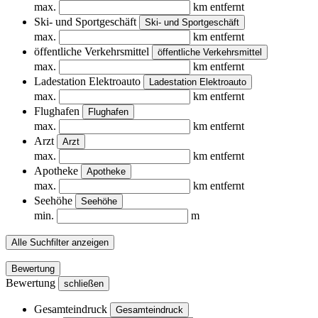
max.
km entfernt
Ski- und Sportgeschäft
Ski- und Sportgeschäft
max.
km entfernt
öffentliche Verkehrsmittel
öffentliche Verkehrsmittel
max.
km entfernt
Ladestation Elektroauto
Ladestation Elektroauto
max.
km entfernt
Flughafen
Flughafen
max.
km entfernt
Arzt
Arzt
max.
km entfernt
Apotheke
Apotheke
max.
km entfernt
Seehöhe
Seehöhe
min.
m
Alle Suchfilter anzeigen
Bewertung
Bewertung
schließen
Gesamteindruck
Gesamteindruck