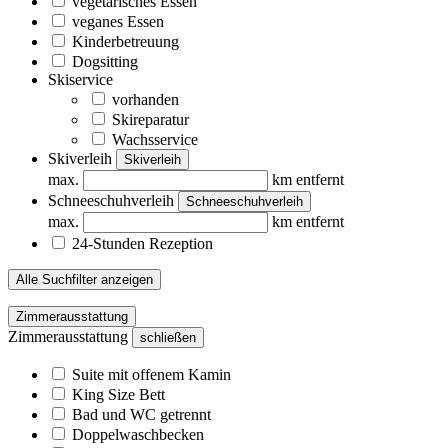
vegetarisches Essen
veganes Essen
Kinderbetreuung
Dogsitting
Skiservice
vorhanden
Skireparatur
Wachsservice
Skiverleih
Skiverleih
max.
km entfernt
Schneeschuhverleih
Schneeschuhverleih
max.
km entfernt
24-Stunden Rezeption
Alle Suchfilter anzeigen
Zimmerausstattung
Zimmerausstattung
schließen
Suite mit offenem Kamin
King Size Bett
Bad und WC getrennt
Doppelwaschbecken