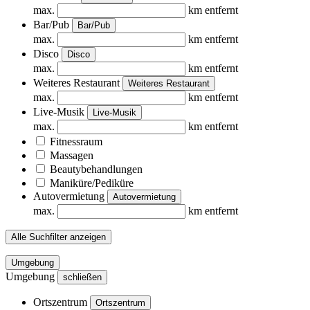
max.
km entfernt
Bar/Pub
Bar/Pub
max.
km entfernt
Disco
Disco
max.
km entfernt
Weiteres Restaurant
Weiteres Restaurant
max.
km entfernt
Live-Musik
Live-Musik
max.
km entfernt
Fitnessraum
Massagen
Beautybehandlungen
Maniküre/Pediküre
Autovermietung
Autovermietung
max.
km entfernt
Alle Suchfilter anzeigen
Umgebung
Umgebung
schließen
Ortszentrum
Ortszentrum