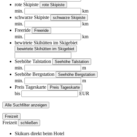
rote Skipiste
rote Skipiste
min.
km
schwarze Skipiste
schwarze Skipiste
min.
km
Freeride
Freeride
min.
km
bewirtete Skihütten im Skigebiet
bewirtete Skihütten im Skigebiet
Seehöhe Talstation
Seehöhe Talstation
min.
m
Seehöhe Bergstation
Seehöhe Bergstation
min.
m
Preis Tageskarte
Preis Tageskarte
bis
EUR
Alle Suchfilter anzeigen
Freizeit
Freizeit
schließen
Skikurs direkt beim Hotel