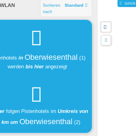
zurück
 WLAN
Sortieren
Standard
nach
Oberwiesenthal
enhotels
in
(1)
werden
bis hier
angezeigt
ier
folgen
Pistenhotels
im
Umkreis von
Oberwiesenthal
0 km um
(2)