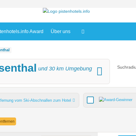
tenhotels.info Award
Über uns
nthal
senthal
Suchradiu
und
30
km Umgebung
tfernung vom Ski-Abschnallen zum Hotel
Verpflegung
Lifte gesamt
Pistenkilometer gesamt
 entfernen