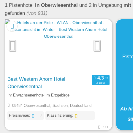
1
Pistenhotel
in Oberwiesenthal
und 2 in Umgebung
mit
gefunden
(von 931)
Pist
Best Western Ahorn Hotel
3 Bew.
Oberwiesenthal
Ihr Erwachsenenhotel im Erzgebirge
09484 Oberwiesenthal, Sachsen, Deutschland
Ab h
Preisniveau:
Klassifizierung:
3
111