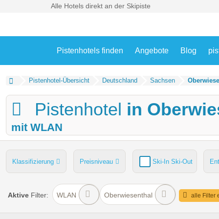
Alle Hotels direkt an der Skipiste
Pistenhotels finden
Angebote
Blog
pis
Pistenhotel-Übersicht
Deutschland
Sachsen
Oberwiese
Pistenhotel
in Oberwie
mit WLAN
Klassifizierung
Preisniveau
Ski-In Ski-Out
En
Pools
Hunde
Kinder-/Übungshang
Skiverleih
Aktive
Filter:
WLAN
Oberwiesenthal
alle Filter