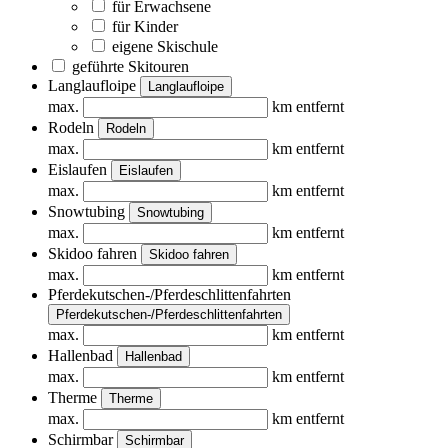
für Erwachsene
für Kinder
eigene Skischule
geführte Skitouren
Langlaufloipe
Langlaufloipe
max.
km entfernt
Rodeln
Rodeln
max.
km entfernt
Eislaufen
Eislaufen
max.
km entfernt
Snowtubing
Snowtubing
max.
km entfernt
Skidoo fahren
Skidoo fahren
max.
km entfernt
Pferdekutschen-/Pferdeschlittenfahrten
Pferdekutschen-/Pferdeschlittenfahrten
max.
km entfernt
Hallenbad
Hallenbad
max.
km entfernt
Therme
Therme
max.
km entfernt
Schirmbar
Schirmbar