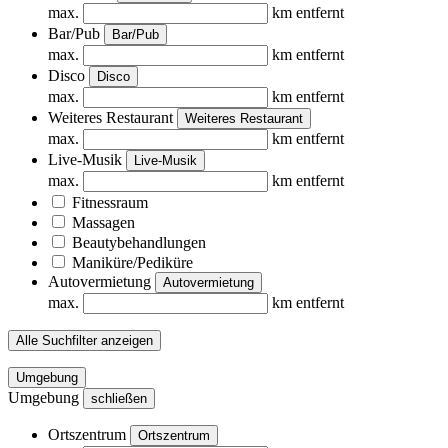
max.
km entfernt
Bar/Pub
Bar/Pub
max.
km entfernt
Disco
Disco
max.
km entfernt
Weiteres Restaurant
Weiteres Restaurant
max.
km entfernt
Live-Musik
Live-Musik
max.
km entfernt
Fitnessraum
Massagen
Beautybehandlungen
Maniküre/Pediküre
Autovermietung
Autovermietung
max.
km entfernt
Alle Suchfilter anzeigen
Umgebung
Umgebung
schließen
Ortszentrum
Ortszentrum