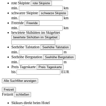
rote Skipiste
rote Skipiste
min.
km
schwarze Skipiste
schwarze Skipiste
min.
km
Freeride
Freeride
min.
km
bewirtete Skihütten im Skigebiet
bewirtete Skihütten im Skigebiet
Seehöhe Talstation
Seehöhe Talstation
min.
m
Seehöhe Bergstation
Seehöhe Bergstation
min.
m
Preis Tageskarte
Preis Tageskarte
bis
EUR
Alle Suchfilter anzeigen
Freizeit
Freizeit
schließen
Skikurs direkt beim Hotel