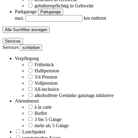
gebührenpflichtig in Gehweite
Parkgarage
Parkgarage
max.
km entfernt
Alle Suchfilter anzeigen
Services
Services
schließen
Verpflegung
Frühstück
Halbpension
3/4 Pension
Vollpension
All-inclusive
alkoholfreie Getränke ganztags inklusive
Abendmenü
à la carte
Buffet
3 bis 5 Gänge
mehr als 5 Gänge
Lunchpaket
vegetarisches Essen