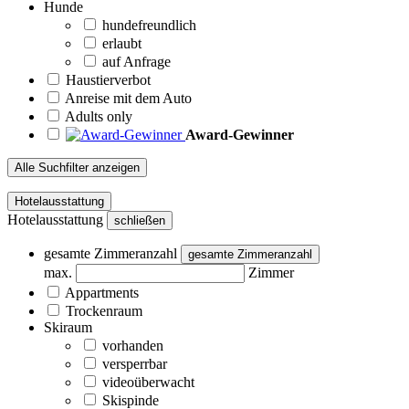
Hunde
hundefreundlich
erlaubt
auf Anfrage
Haustierverbot
Anreise mit dem Auto
Adults only
Award-Gewinner
Alle Suchfilter anzeigen
Hotelausstattung
Hotelausstattung
schließen
gesamte Zimmeranzahl
gesamte Zimmeranzahl
max.
Zimmer
Appartments
Trockenraum
Skiraum
vorhanden
versperrbar
videoüberwacht
Skispinde