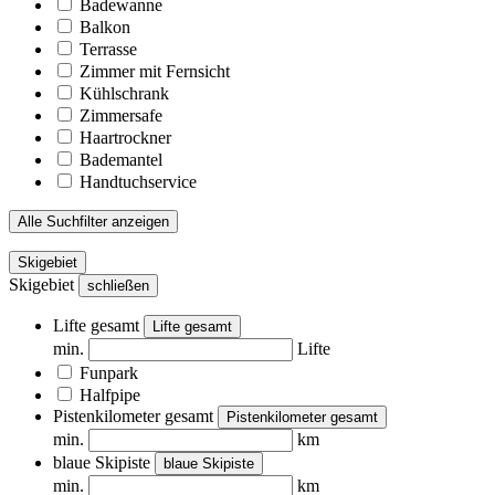
Badewanne
Balkon
Terrasse
Zimmer mit Fernsicht
Kühlschrank
Zimmersafe
Haartrockner
Bademantel
Handtuchservice
Alle Suchfilter anzeigen
Skigebiet
Skigebiet
schließen
Lifte gesamt
Lifte gesamt
min.
Lifte
Funpark
Halfpipe
Pistenkilometer gesamt
Pistenkilometer gesamt
min.
km
blaue Skipiste
blaue Skipiste
min.
km