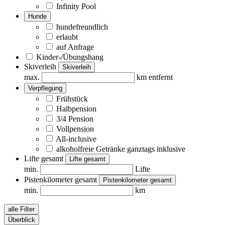
Infinity Pool
Hunde
hundefreundlich
erlaubt
auf Anfrage
Kinder-/Übungshang
Skiverleih
Skiverleih
max.
km entfernt
Verpflegung
Frühstück
Halbpension
3/4 Pension
Vollpension
All-inclusive
alkoholfreie Getränke ganztags inklusive
Lifte gesamt
Lifte gesamt
min.
Lifte
Pistenkilometer gesamt
Pistenkilometer gesamt
min.
km
alle Filter
Überblick