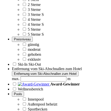
2 Sterne
3 Sterne
3 Sterne S
4 Sterne
4 Sterne S
5 Sterne
5 Sterne S
Preisniveau
günstig
moderat
gehoben
exklusiv
Ski-In Ski-Out
Entfernung vom Ski-Abschnallen zum Hotel
Entfernung vom Ski-Abschnallen zum Hotel
max.
m
Award-Gewinner
Wellnessbereich
Pools
Innenpool
Außenpool beheizt
Sportbecken