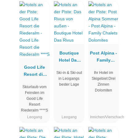
Boutique
Post Alpina -
Hotel Das
Family
Good Life
Rivus
Chalets
Ski-in & Ski-out
Ihr Hotel im
Resort die
Dolomites
in Leogangs
Skigebiet Drei
Riederalm
bester Lage
Zinnen
Skiurlaub vom
****S
Dolomiten
Feinsten im
Good Life
Resort
Riederalm ****S
Leogang
Leogang
Innichen/Vierschach