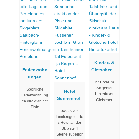
Kinder- &
Ferienwohn
Gletscherho
ungen
tel
Ihr Hotel im
Perfeldhof
Hintertuxerh
Skigebiet
Sportliche
Hotel
of
Hintertuxer
Ferienwohnung
Sonnenhof
Gletscher
en direkt an der
Piste
exklusives
familiengeführte
s Hotel an der
Skipiste 4
Sterne superior