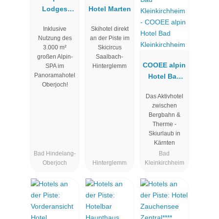
Lodges
Hotel Marten
Oberjoch
Inklusive
Skihotel direkt
Nutzung des
an der Piste im
3.000 m²
Skicircus
großen Alpin-
Saalbach-
COOEE alpin
SPA im
Hinterglemm
Panoramahotel
Hotel Bad
Oberjoch!
Kleinkirchhe
Das Aktivhotel
im
zwischen
Bergbahn &
Therme -
Skiurlaub in
Kärnten
Bad Hindelang-
Bad
Oberjoch
Hinterglemm
Kleinkirchheim