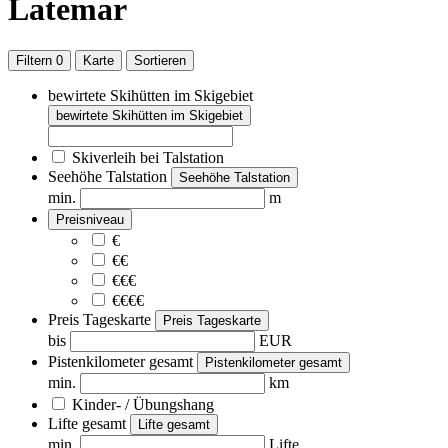
Latemar
Filtern
0
Karte
Sortieren
bewirtete Skihütten im Skigebiet
bewirtete Skihütten im Skigebiet
Skiverleih bei Talstation
Seehöhe Talstation
Seehöhe Talstation
min.
m
Preisniveau
€
€€
€€€
€€€€
Preis Tageskarte
Preis Tageskarte
bis
EUR
Pistenkilometer gesamt
Pistenkilometer gesamt
min.
km
Kinder- / Übungshang
Lifte gesamt
Lifte gesamt
min.
Lifte