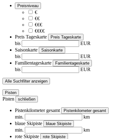
Preisniveau
€
€€
€€€
€€€€
Preis Tageskarte
Preis Tageskarte
bis
EUR
Saisonkarte
Saisonkarte
bis
EUR
Familientageskarte
Familientageskarte
bis
EUR
Alle Suchfilter anzeigen
Pisten
Pisten
schließen
Pistenkilometer gesamt
Pistenkilometer gesamt
min.
km
blaue Skipiste
blaue Skipiste
min.
km
rote Skipiste
rote Skipiste