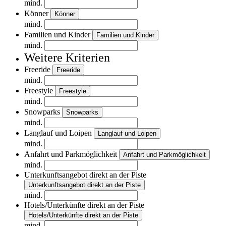
mind.
Könner
Könner
mind.
Familien und Kinder
Familien und Kinder
mind.
Weitere Kriterien
Freeride
Freeride
mind.
Freestyle
Freestyle
mind.
Snowparks
Snowparks
mind.
Langlauf und Loipen
Langlauf und Loipen
mind.
Anfahrt und Parkmöglichkeit
Anfahrt und Parkmöglichkeit
mind.
Unterkunftsangebot direkt an der Piste
Unterkunftsangebot direkt an der Piste
mind.
Hotels/Unterkünfte direkt an der Piste
Hotels/Unterkünfte direkt an der Piste
mind.