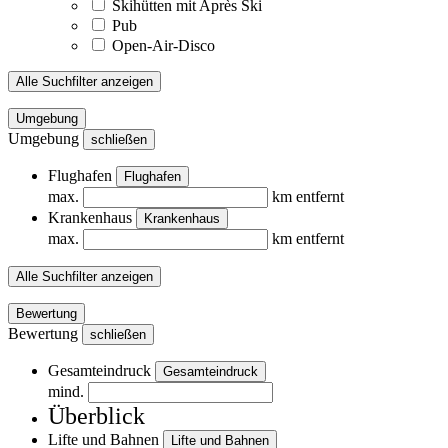
Skihütten mit Après Ski
Pub
Open-Air-Disco
Alle Suchfilter anzeigen
Umgebung
Umgebung
schließen
Flughafen
Flughafen
max.
km entfernt
Krankenhaus
Krankenhaus
max.
km entfernt
Alle Suchfilter anzeigen
Bewertung
Bewertung
schließen
Gesamteindruck
Gesamteindruck
mind.
Überblick
Lifte und Bahnen
Lifte und Bahnen