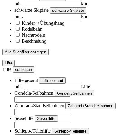
min.
km
schwarze Skipiste
schwarze Skipiste
min.
km
Kinder- / Übungshang
Rodelbahn
Nachtrodeln
Beschneiung
Alle Suchfilter anzeigen
Lifte
Lifte
schließen
Lifte gesamt
Lifte gesamt
min.
Lifte
Gondeln/Seilbahnen
Gondeln/Seilbahnen
Zahnrad-/Standseilbahnen
Zahnrad-/Standseilbahnen
Sessellifte
Sessellifte
Schlepp-/Tellerlifte
Schlepp-/Tellerlifte