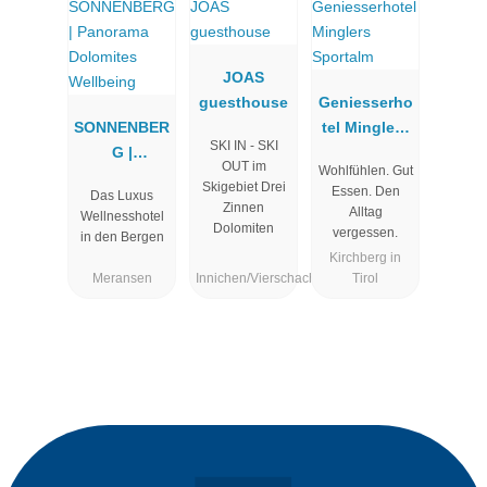
JOAS
guesthouse
Geniesserho
SONNENBER
tel Minglers
SKI IN - SKI
G |
Sportalm
OUT im
Wohlfühlen. Gut
Panorama
Skigebiet Drei
Essen. Den
Das Luxus
Dolomites
Zinnen
Alltag
Wellnesshotel
Wellbeing
Dolomiten
vergessen.
in den Bergen
Kirchberg in
Meransen
Innichen/Vierschach
Tirol