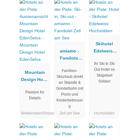
Skihotel
amiamo -
Edelweiss
Familotel
Hochsölden
Ihr Ski In Ski
Zell am See
Out Hotel im
Familien-
Mountain
Skigebiet
Skiurlaub direkt
Design Hotel
Sölden
an Skipiste &
EdenSelva
Gondelbahn mit
Passion for
Pools und
Details
Kinderbetreuun
g
Wolkenstein/Gröden
Zell am See
Hochsölden