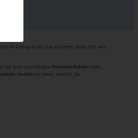
oben Ihr Eintrag in der Liste erscheint, desto öfter wird
ten wir auch verschiedene
Premium-Pakete
sowie
d
welche Vorteile
sie bieten, erfahren Sie