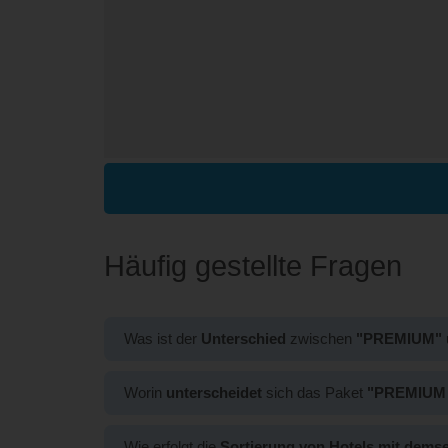
Häufig gestellte Fragen
Was ist der
Unterschied
zwischen
"PREMIUM"
Der Unterschied zwischen den Paketen ist die
Pos
Worin
unterscheidet
sich das Paket
"PREMIUM 
mit dem Paket
„PREMIUM“
angezeigt.
Das Paket
„PREMIUM PLUS SOCIAL MEDIA“
s
Wie erfolgt die
Sortierung von Hotels mit dems