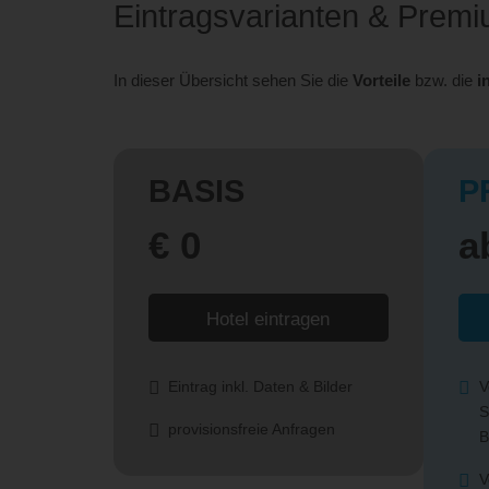
Eintragsvarianten & Prem
In dieser Übersicht sehen Sie die
Vorteile
bzw. die
i
BASIS
P
€ 0
a
Hotel eintragen
Eintrag inkl. Daten & Bilder
V
S
provisionsfreie Anfragen
B
V