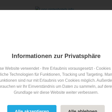
tenhotels.info Award
Über uns
eitere Werbemöglichkeiten f
Informationen zur Privatsphäre
se Website verwendet - Ihre Erlaubnis vorausgesetzt - Cookies
liche Technologien für Funktionen, Tracking und Targeting. Ma
unktionen sind nur mit Erlaubnis von Cookies möglich. Außerd
brauchen wir Ihr Einverständnis um Daten zu sammeln, auf dere
Grundlage wir diese Website weiter verbessern.
 Sie
Ihre Sichtbarkeit auf
agen und Klicks auf Ihre
Alle akzeptieren
Alle ablehnen