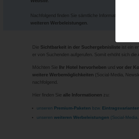
Website
.
Nachfolgend finden Sie sämtliche Informationen zu d
weiteren Werbeleistungen
.
Die
Sichtbarkeit in der Suchergebnisliste
ist ein e
er von Suchenden aufgerufen. Somit erhöht sich die
Möchten Sie
Ihr Hotel hervorheben
und
vor der K
weitere Werbemöglichkeiten
(Social-Media, Newsle
nachfolgend.
Hier finden Sie
alle Informationen
zu:
unseren
Premium-Paketen
bzw.
Eintragsvariante
unseren
weiteren Werbeleistungen
(Social-Media, 