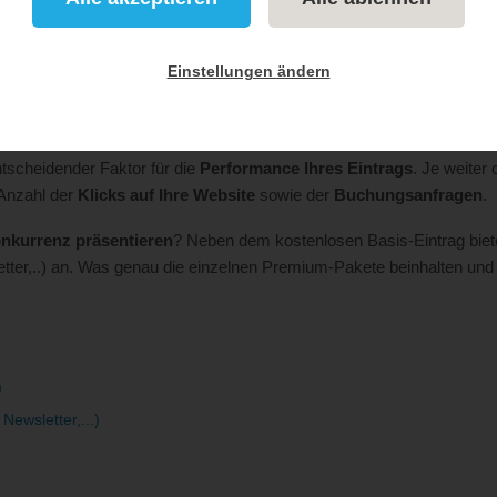
en
Eintragsvarianten
sowie
Einstellungen ändern
ntscheidender Faktor für die
Performance Ihres Eintrags
. Je weiter 
 Anzahl der
Klicks auf Ihre Website
sowie der
Buchungsanfragen
.
onkurrenz präsentieren
? Neben dem kostenlosen Basis-Eintrag bie
tter,..) an. Was genau die einzelnen Premium-Pakete beinhalten un
n
Newsletter,...)