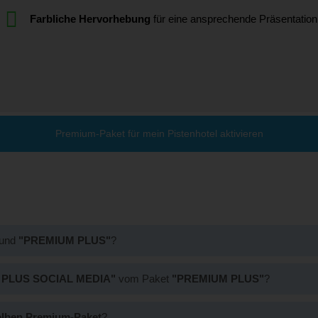
Farbliche Hervorhebung
für eine ansprechende Präsentation
Premium-Paket für mein Pistenhotel aktivieren
und
"PREMIUM PLUS"
?
itionierung der Hotels in der Suchergebnisliste
. Hotels mit dem 
PLUS SOCIAL MEDIA"
vom Paket
"PREMIUM PLUS"
?
etzt sich aus der
Eintragsvariante „PREMIUM PLUS“
und der zus
elben Premium-Paket
?