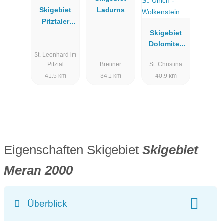
eben noch auf dem Berg, flanieren Sie kurz darauf schon durch
Skigebiet
Ladurns
die wunderschöne Altstadt.
Pitztaler
Gletscher &
Skigebiet
Rifflsee
Dolomites
St. Leonhard im
Val
Pitztal
Brenner
St. Christina
Gardena/Grö
41.5 km
34.1 km
40.9 km
den - St.
Christina -
St. Ulrich -
Wolkenstein
Eigenschaften Skigebiet
Skigebiet
Meran 2000
Überblick