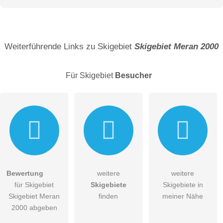
Name
Weiterführende Links zu Skigebiet
Skigebiet Meran 2000
Für Skigebiet
Besucher
E-Mail-Adresse (wird nicht veröffentlicht)
Bewertung
weitere
weitere
Hiermit akzeptiere ich die
AGB
.
für Skigebiet
Skigebiete
Skigebiete in
Skigebiet Meran
finden
meiner Nähe
Die
Datenschutzerklärung
habe ich zur Kenntnis genommen.
2000 abgeben
öffentliche Frage stellen
Abbrechen