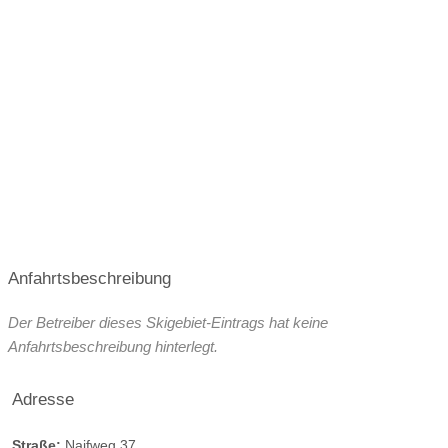
Facebook-Seite
bewirtete Skihütten im Skigebiet:
15
Skiverleih bei Talstation
Seehöhe Talstation:
1650 m
Seehöhe Bergstation:
2300 m
Anfahrtsbeschreibung
Der Betreiber dieses Skigebiet-Eintrags hat keine
Anfahrtsbeschreibung hinterlegt.
Adresse
Straße:
Naifweg 37