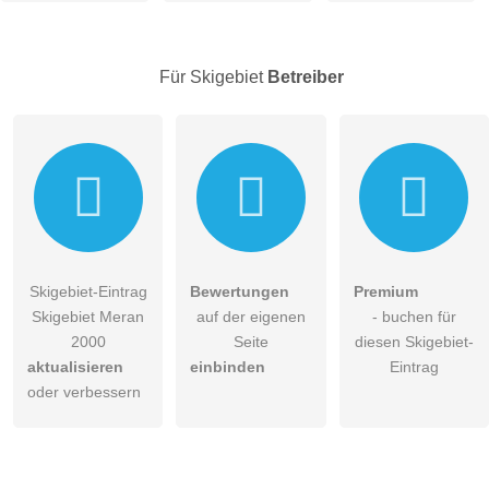
Hinweis:
Bitte beachten Sie, öffentliche Fragen sind
für alle
Besucher sichtbar
.
Für Skigebiet
Betreiber
Klicken Sie hier um eine
individuelle Frage
an den
Skigebiet-Eintrag zu stellen
.
Skigebiet-Eintrag
Bewertungen
Premium
Skigebiet Meran
auf der eigenen
- buchen für
2000
Seite
diesen Skigebiet-
aktualisieren
einbinden
Eintrag
oder verbessern