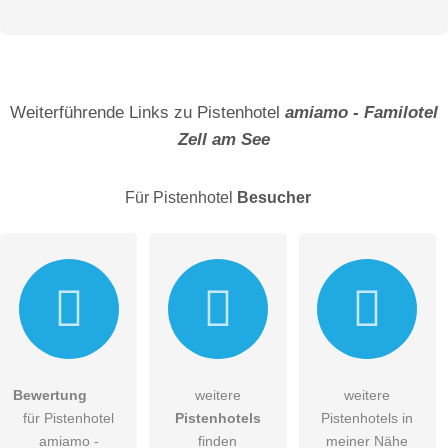
mehr erfahren
Vorname
Name
Weiterführende Links zu Pistenhotel
amiamo - Familotel
Zell am See
E-Mail-Adresse (wird nicht veröffentlicht)
Für Pistenhotel
Besucher
Langlaufen
Hiermit akzeptiere ich die
AGB
.
Bewertung
weitere
weitere
für Pistenhotel
Pistenhotels
Pistenhotels in
Die
Datenschutzerklärung
habe ich zur Kenntnis genommen.
Langlauf-Fans kommen in Zell am See und Kaprun voll auf
amiamo -
finden
meiner Nähe