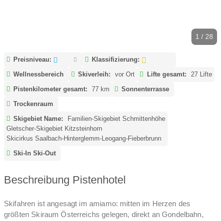
1 / 28
Preisniveau:
Klassifizierung:
Wellnessbereich
Skiverleih:
vor Ort
Lifte gesamt:
27 Lifte
Pistenkilometer gesamt:
77 km
Sonnenterrasse
Trockenraum
Skigebiet Name:
Familien-Skigebiet Schmittenhöhe
Gletscher-Skigebiet Kitzsteinhorn
Skicirkus Saalbach-Hinterglemm-Leogang-Fieberbrunn
Ski-In Ski-Out
Beschreibung Pistenhotel
Skifahren ist angesagt im amiamo: mitten im Herzen des
größten Skiraum Österreichs gelegen, direkt an Gondelbahn,