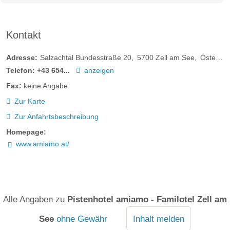
zu zweit – eine Pferdeschlittenfahrt verspricht winterliche
Momente voller Ruhe, Naturgenuss und unvergesslicher
Eindrücke.
Kontakt
Familienstudio Sonnenschein 30 m2
Adresse:
Salzachtal Bundesstraße 20
5700
Zell am See
Österreich
mehr erfahren
Telefon:
+43 654...
anzeigen
Gemütliches Familienstudio für Kinder bis ca. 6 Jahre mit
einer separaten Schlafkoje für die Kleinen, ausgestattet mit
Fax:
keine Angabe
Betten von ca. 1,50 m. Das Studio verfügt über ein
Zur Karte
Badezimmer mit Badewanne sowie ein separates WC. Vom
Zur Anfahrtsbeschreibung
Fenster genießen Sie einen herrlichen Panoramablick über
Homepage:
die Berge und das Tal, ausgerichtet zur Straßenseite.
www.amiamo.at/
mehr erfahren
Alle Angaben zu
Pistenhotel amiamo - Familotel Zell am
See
ohne Gewähr
Inhalt melden