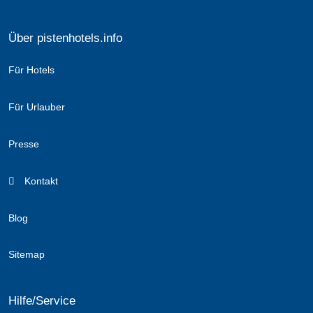
unvergessliche Eindrücke auf in die Hohen Tauern.
Besonders atemberaubend ist das Adlerflug-Panorama.
Über pistenhotels.info
Ebenso spektakulär ist das 3D-Erlebniskino, in dem man die
Bildung von Gebirgen im Zeitraffer erleben kann oder Sie
Für Hotels
beobachten das Wachsen und Schmelzen von Gletschern.
Mit allen diesen Angeboten sind die Nationalparkwelten etwas
Für Urlauber
für die ganze Familie.
Presse
mehr erfahren
Kontakt
Blog
Sitemap
Hilfe/Service