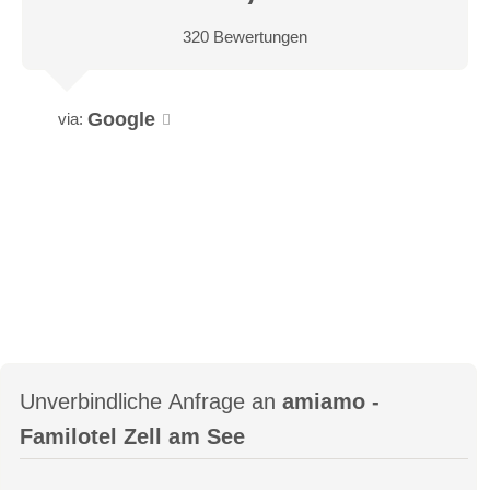
320 Bewertungen
mehr erfahren
Google
via:
Suite Zeller See 40m2
Großzügige 2-Raum-Familiensuite für bis zu 5 Personen mit
einem geräumigen Kinderzimmer, ausgestattet mit Einzel-
Unverbindliche Anfrage an
amiamo -
oder Etagenbetten. Die Suite bietet teilweise zwei
Familotel Zell am See
Badezimmer mit Dusche oder Badewanne.
Winterwanderungen