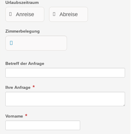
Urlaubszeitraum
mehr erfahren
Für alle, die die verschneite Winterlandschaft aktiv erleben
möchten, sind die Winterwanderwege rund um Zell am See
und Kaprun ideal. Gut präparierte Wege führen durch stille
Zimmerbelegung
Wälder, entlang gefrorener Seen und bieten immer wieder
beeindruckende Ausblicke auf die umliegenden Berge.
Ob gemütliche Spaziergänge für die ganze Familie oder
Betreff der Anfrage
längere Touren für erfahrene Wanderer – die
Winterwanderwege verbinden Naturgenuss mit Bewegung an
der frischen Bergluft. Einkehrmöglichkeiten unterwegs laden
zum Aufwärmen und Verweilen ein.
Ihre Anfrage
mehr erfahren
Vorname
Suite Almrausch 32m2