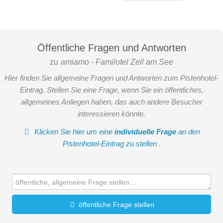
Skitour
Öffentliche Fragen und Antworten
zu
amiamo - Familotel Zell am See
Der winterlichen Natur ganz nah sein und abseits präparierter
Pisten eigene Wege gehen – das macht Skitouren in der
Hier finden Sie allgemeine Fragen und Antworten zum Pistenhotel-
Region Zell am See–Kaprun so besonders.
Eintrag. Stellen Sie eine Frage, wenn Sie ein öffentliches,
allgemeines Anliegen haben, das auch andere Besucher
Die Region bietet zahlreiche Pistentouren, ideal zum Training
interessieren könnte.
und als Vorbereitung. Wer es abenteuerlicher mag, findet auf
Klicken Sie hier um eine
individuelle Frage
an den
den Pinzgauer Grasbergen und in den Hohen Tauern perfekte
Doppelzimmer Kitzsteinhorn 25 m2
Pistenhotel-Eintrag zu stellen
.
Skitouren in unberührtem Gelände. Geprüfte Bergführer
begleiten auf Wunsch, zeigen die schönsten Pulverschnee-
Gemütliches Doppelzimmer mit Balkon, ideal für 2
und Firnklassiker und sorgen dafür, dass jeder Aufstieg sicher
Erwachsene, mit der Möglichkeit eines Gitterbetts oder
und unvergesslich wird.
Zusatzbetts auf Anfrage. Das Badezimmer ist wahlweise mit
Badewanne oder Dusche ausgestattet.
öffentliche Frage stellen
mehr erfahren