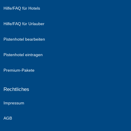
Hilfe/FAQ für Hotels
Hilfe/FAQ für Urlauber
Pistenhotel bearbeiten
Rodeln
Pistenhotel eintragen
Auf der Rodelbahn Kohlschnait beginnt das Rodelvergnügen
Premium-Pakete
schon beim Aufstieg: Mit einem Traktor geht es bequem den
Hang hinauf, bevor Groß und Klein die Abfahrt durch den
verschneiten Winterwald genießen.
Rechtliches
Für ein besonders aufregendes Erlebnis sorgt die längste
Impressum
beleuchtete Rodelbahn der Welt in Bramberg am Wildkogel.
Hier sorgen lange Abfahrten und stimmungsvolle
AGB
Abendfahrten unter funkelndem Sternenhimmel für
unvergesslichen Winterspaß für die ganze Familie.