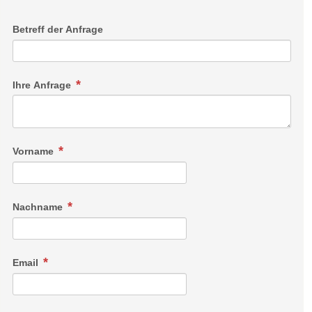
Betreff der Anfrage
Appartement Herzplatzl (60m²)
Jedem Herz sein Lieblingsplatzerl. Weg mit dem ganzen
Ihre Anfrage
Zuviel und dafür den Blick schärfen für das Wesentliche. Was
bleiben soll, sind klare Formen und Linien. Naturmaterialen
wie Holz und Glas. Und wohlgesetzte Farbakzente, die dem
Auge und dem Kopf Geborgenheit vermitteln. Ruhe und
Vorname
Gelassenheit.
Nachname
Email