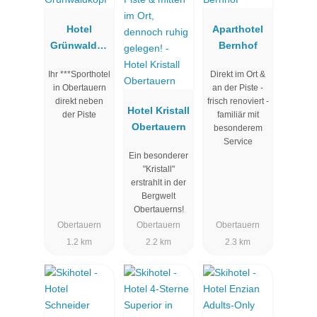
Hotel
Aparthotel
Grünwaldko
Bernhof
pf
Ihr ***Sporthotel
Direkt im Ort &
in Obertauern
an der Piste -
direkt neben
frisch renoviert -
Hotel Kristall
der Piste
familiär mit
Obertauern
besonderem
Service
Ein besonderer
"Kristall"
erstrahlt in der
Bergwelt
Obertauerns!
Obertauern
Obertauern
Obertauern
1.2 km
2.2 km
2.3 km