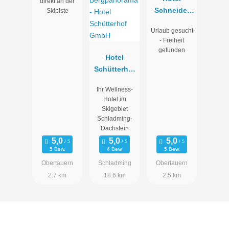
direkt an der
Schneider
Skipiste
****superior
Urlaub gesucht
- Freiheit
gefunden
Hotel
Schütterhof
GmbH
Ihr Wellness-
Hotel im
Skigebiet
Schladming-
Dachstein
5 Bew.
4 Bew.
5 Bew.
Obertauern
Schladming
Obertauern
2.7 km
18.6 km
2.5 km