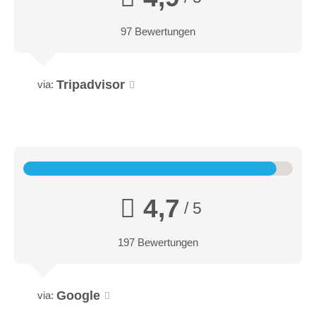
Küchenausstattung und den Flat TV.
97 Bewertungen
Tripadvisor
via:
4,7
/ 5
197 Bewertungen
Appartement Herzblume (60m²)
Google
via: