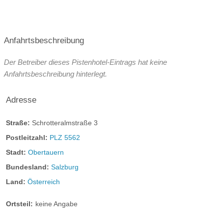
09:00-16:00
Anfahrtsbeschreibung
Der Betreiber dieses Pistenhotel-Eintrags hat keine
Anfahrtsbeschreibung hinterlegt.
Doppelzimmer Herzblatt (31m²)
Adresse
Alpiner Chic und natürlicher Lifestyle. Gut schlafen, besser
erholen. Nach diesem Motto lassen Sie sich genüsslich fallen
Straße:
Schrotteralmstraße 3
in Ihr Urlaubsdomizil voller Flair und mit herrlichem Weitblick
Postleitzahl:
PLZ 5562
für einen kleine Perspektivenwechsel zwischendruch.
Stadt:
Obertauern
Bundesland:
Salzburg
Land:
Österreich
Ortsteil:
keine Angabe