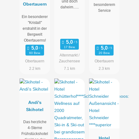
und doch
Obertauern
besonderem
daheim......
Service
Ein besonderer
"Kristall"
erstrahlt in der
Bergwelt
Obertauerns!
17 Bew.
60 Bew.
20 Bew.
Altenmarkt /
Obertauern
Zauchensee
Obertauern
2.2 km
7.1 km
2.3 km
Andi's
Skihotel
Das herzliche
4-Sterne
Frühstückshotel
Hotel