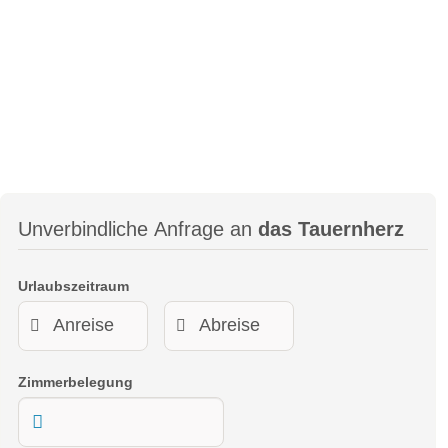
Es geht nicht nur um die Energien der Tauern, die zum
Fenster hereinlachen, sondern auch um eine neue Freiheit in
Ihren eigenen vier Urlaubswänden. Lassen wir die Flocken
zaubern, die Herzen fliegen, vielleicht kommt demnächst
auch die Seele ins Baumeln…
Unverbindliche Anfrage an
das Tauernherz
Urlaubszeitraum
Zimmerbelegung