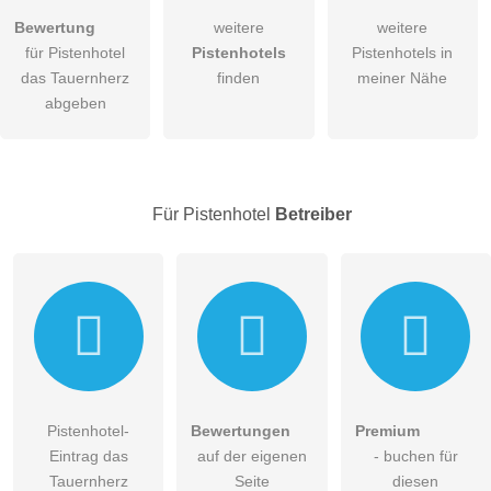
Bewertung
weitere
weitere
Hiermit akzeptiere ich die
AGB
.
für Pistenhotel
Pistenhotels
Pistenhotels in
das Tauernherz
finden
meiner Nähe
Die
Datenschutzerklärung
habe ich zur Kenntnis genommen.
abgeben
öffentliche Frage stellen
Abbrechen
Hinweis:
Bitte beachten Sie, öffentliche Fragen sind
für alle
Besucher sichtbar
.
Für Pistenhotel
Betreiber
Klicken Sie hier um eine
individuelle Frage
an den
Pistenhotel-Eintrag zu stellen
.
Pistenhotel-
Bewertungen
Premium
Eintrag das
auf der eigenen
- buchen für
Tauernherz
Seite
diesen