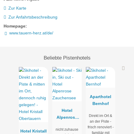
Zur Karte
Zur Anfahrtsbeschreibung
Homepage:
www.tauern-herz.at/de/
Beliebte Pistenhotels
Appartement Herzensglück (95m²)
Aparthotel
Platzwunder, Raumluxus und noch ein paar Quadratmeter
Bernhof
mehr. Damit Wohnen für alle zum Erlebnis wird. Einfach
Hotel
Urlaub mit der Extraportion Freiheit. Es ist alles da, was man
Direkt im Ort &
Alpenrose
zum Wohlfühlen braucht. Und falls irgendetwas nicht da sein
an der Piste -
Zauchensee
sollte, organisieren wir es gerne.
frisch renoviert -
nicht zuhause
Hotel Kristall
familiär mit