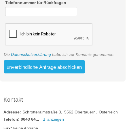
Telefonnummer für Rückfragen
Appartement Herzstück (84m²)
Die
Datenschutzerklärung
habe ich zur Kenntnis genommen.
unverbindliche Anfrage abschicken
Viel Platz und noch mehr Komfort. Raum zum Ausbreiten und
Eingewöhnen. Hier ist einfach alles da, was Urlaub
genüsslich macht. Von der vollausgestatteten Küche über die
getrennten Schlafzimmer und separaten Badezimmer bis zur
Flat-TV Ausstattung.
Kontakt
Adresse:
Schrotteralmstraße 3
5562
Obertauern
Österreich
Telefon:
0043 64...
anzeigen
Fax:
keine Angabe