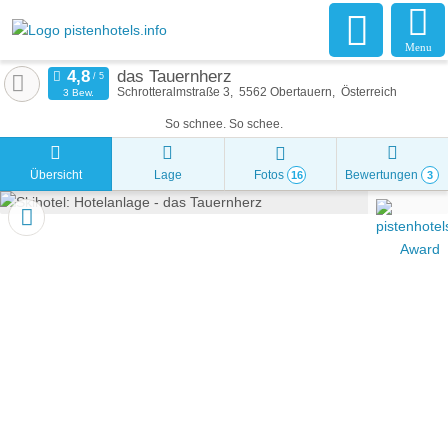
Menu
das Tauernherz
Schrotteralmstraße 3
5562
Obertauern
Österreich
3 Bew.
So schnee. So schee.
Übersicht
Lage
Fotos
Bewertungen
16
3