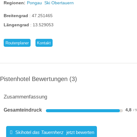
Regionen:
Pongau
Ski Obertauern
Breitengrad
:
47.251465
Längengrad
:
13.529053
Routenplaner
Kontakt
Appartement Herzklopfen (43m²)
Pistenhotel Bewertungen
3
Wo gemütlicher Komfort und die gelebte Liebe zum Detail die
Herzen höherschlagen lässt. Edle Naturmaterialien sorgen für
Zusammenfassung
Heimeligkeit im wahrsten Sinne des Wortes. Schöne Farben
und warme Töne tun in der Seele gut und bringen frische
Gesamteindruck
4,8
Energien.
Skihotel
das Tauernherz
jetzt bewerten