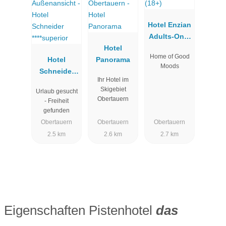
Hotel Enzian
Adults-Only
Hotel
(18+)
Home of Good
Hotel
Panorama
Moods
Schneider
Ihr Hotel im
****superior
Skigebiet
Urlaub gesucht
Obertauern
- Freiheit
gefunden
Obertauern
Obertauern
Obertauern
2.5 km
2.6 km
2.7 km
Eigenschaften Pistenhotel
das