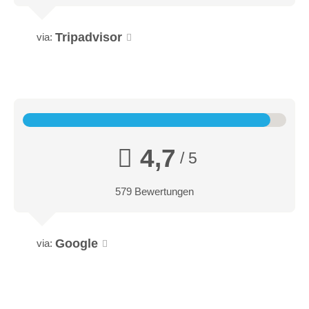
Tripadvisor
via:
4,7
/ 5
579 Bewertungen
Google
via: