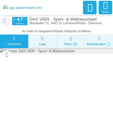
Menu
DAS VIER - Sport- & Wellnesshotel
Mandarfen 73
6481
St. Leonhard/Pitztal
Österreich
3 Bew.
Ihr Hotel im Skigebiet Pitztaler Gletscher & Rifflsee
Übersicht
Lage
Fotos
Bewertungen
16
3