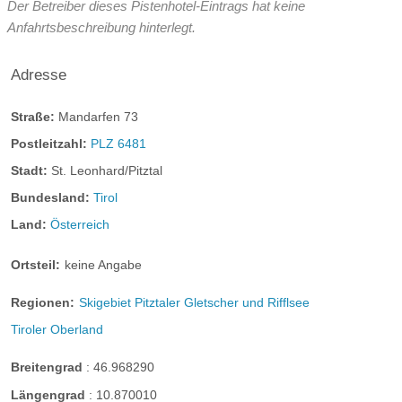
Der Betreiber dieses Pistenhotel-Eintrags hat keine
Zahnrad-/Standseilbahnen:
1
Sessellifte:
4
Anfahrtsbeschreibung hinterlegt.
Schlepp-/Tellerlifte:
4
Babylifte:
0
Funpark
Adresse
Halfpipe
Pistenkilometer gesamt:
40 km
blaue Skipiste:
8 km
rote Skipiste:
26 km
Straße:
Mandarfen 73
schwarze Skipiste:
6 km
Postleitzahl:
PLZ 6481
Stadt:
St. Leonhard/Pitztal
Freeride:
vorhanden, ohne Kilometerangabe
Bundesland:
Tirol
bewirtete Skihütten im Skigebiet:
6
Land:
Österreich
Seehöhe Talstation:
1640 m
Ortsteil:
keine Angabe
Seehöhe Bergstation:
3440 m
Regionen:
Skigebiet Pitztaler Gletscher und Rifflsee
Preis Tageskarte:
52 EUR
Tiroler Oberland
Preisgestaltung Skigebiet:
www.pitztal.com/de/winter/preise/skipass-tarife/gletscher
Breitengrad
:
46.968290
Rabatte und Vergünstigungen:
Längengrad
:
10.870010