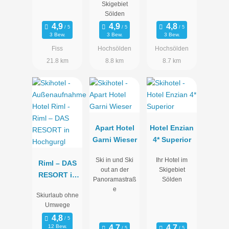
Skigebiet
Sölden
3 Bew.
3 Bew.
3 Bew.
Fiss
Hochsölden
Hochsölden
21.8 km
8.8 km
8.7 km
Apart Hotel
Hotel Enzian
Garni Wieser
4* Superior
Ski in und Ski
Ihr Hotel im
Riml – DAS
out an der
Skigebiet
RESORT in
Panoramastraß
Sölden
Hochgurgl
e
Skiurlaub ohne
Umwege
12 Bew.