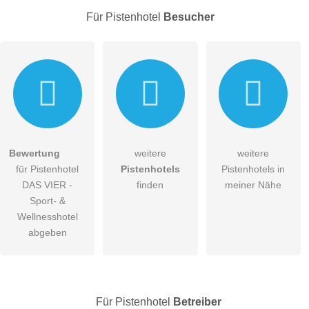
E-Mail-Adresse (wird nicht veröffentlicht)
Für Pistenhotel
Besucher
Hiermit akzeptiere ich die
AGB
.
Bewertung
weitere
weitere
für Pistenhotel
Pistenhotels
Pistenhotels in
Die
Datenschutzerklärung
habe ich zur Kenntnis genommen.
DAS VIER -
finden
meiner Nähe
öffentliche Frage stellen
Sport- &
Abbrechen
Wellnesshotel
Hinweis:
Bitte beachten Sie, öffentliche Fragen sind
für alle
abgeben
Besucher sichtbar
.
Klicken Sie hier um eine
individuelle Frage
an den
Pistenhotel-Eintrag zu stellen
.
Für Pistenhotel
Betreiber