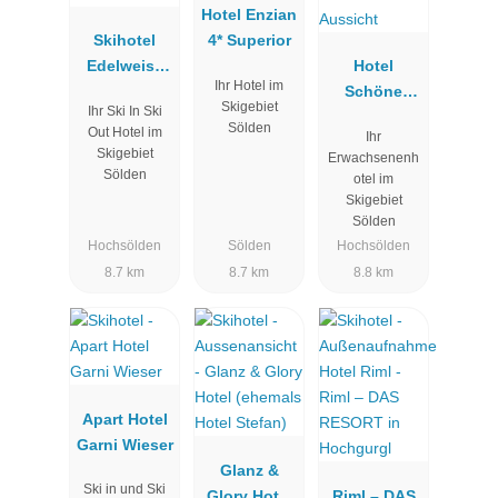
Hotel Enzian
Skihotel
4* Superior
Edelweiss
Hotel
Ihr Hotel im
Hochsölden
Schöne
Skigebiet
Ihr Ski In Ski
Aussicht
Sölden
Out Hotel im
Ihr
Skigebiet
Erwachsenenh
Sölden
otel im
Skigebiet
Sölden
Hochsölden
Sölden
Hochsölden
8.7 km
8.7 km
8.8 km
Apart Hotel
Garni Wieser
Glanz &
Ski in und Ski
Glory Hotel
Riml – DAS