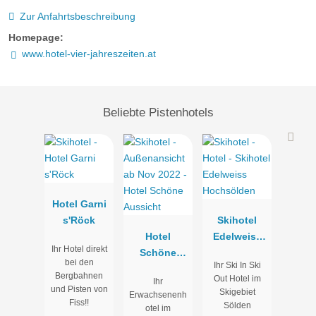
Zur Anfahrtsbeschreibung
Homepage:
www.hotel-vier-jahreszeiten.at
Beliebte Pistenhotels
Hotel Garni
s'Röck
Skihotel
Hotel
Edelweiss
Ihr Hotel direkt
Schöne
Hochsölden
bei den
Ihr Ski In Ski
Aussicht
Bergbahnen
Out Hotel im
Ihr
und Pisten von
Skigebiet
Erwachsenenh
Fiss!!
Sölden
otel im