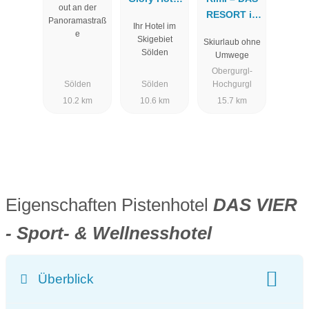
out an der
(ehemals
RESORT in
Panoramastraß
Ihr Hotel im
Hotel
Hochgurgl
e
Skigebiet
Skiurlaub ohne
Stefan)
Sölden
Umwege
Obergurgl-
Sölden
Sölden
Hochgurgl
10.2 km
10.6 km
15.7 km
Eigenschaften Pistenhotel
DAS VIER
- Sport- & Wellnesshotel
Überblick