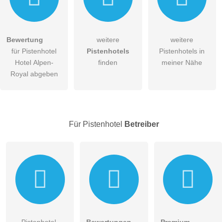
Bewertung
weitere
weitere
Hiermit akzeptiere ich die
AGB
.
für Pistenhotel
Pistenhotels
Pistenhotels in
Hotel Alpen-
finden
meiner Nähe
Die
Datenschutzerklärung
habe ich zur Kenntnis genommen.
Royal abgeben
öffentliche Frage stellen
Abbrechen
Hinweis:
Bitte beachten Sie, öffentliche Fragen sind
für alle
Besucher sichtbar
.
Für Pistenhotel
Betreiber
Klicken Sie hier um eine
individuelle Frage
an den
Pistenhotel-Eintrag zu stellen
.
Pistenhotel-
Bewertungen
Premium