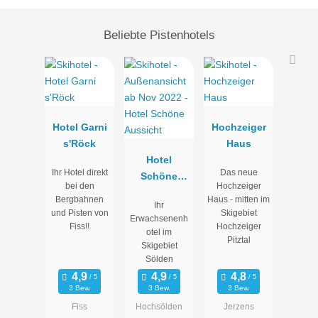
Beliebte Pistenhotels
Hotel Garni
Hochzeiger
s'Röck
Haus
Hotel
Ihr Hotel direkt
Das neue
Schöne
bei den
Hochzeiger
Aussicht
Bergbahnen
Haus - mitten im
Ihr
und Pisten von
Skigebiet
Erwachsenenh
Fiss!!
Hochzeiger
otel im
Pitztal
Skigebiet
Sölden
3 Bew.
3 Bew.
3 Bew.
Fiss
Hochsölden
Jerzens