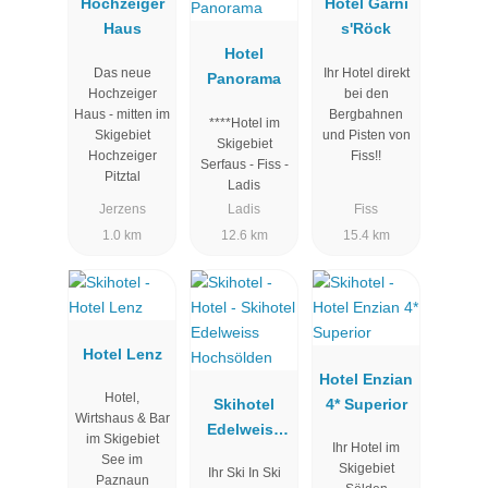
Hochzeiger
Hotel Garni
Haus
s'Röck
Hotel
Das neue
Ihr Hotel direkt
Panorama
Hochzeiger
bei den
Haus - mitten im
Bergbahnen
****Hotel im
Skigebiet
und Pisten von
Skigebiet
Hochzeiger
Fiss!!
Serfaus - Fiss -
Pitztal
Ladis
Jerzens
Ladis
Fiss
1.0 km
12.6 km
15.4 km
Hotel Lenz
Hotel Enzian
Hotel,
Skihotel
4* Superior
Wirtshaus & Bar
Edelweiss
im Skigebiet
Ihr Hotel im
Hochsölden
See im
Skigebiet
Ihr Ski In Ski
Paznaun