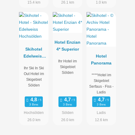
15.4 km
26.1 km
1.0 km
Hotel Enzian
Skihotel
4* Superior
Edelweiss
Hotel
Ihr Hotel im
Hochsölden
Panorama
Skigebiet
Ihr Ski In Ski
Sölden
Out Hotel im
****Hotel im
Skigebiet
Skigebiet
Sölden
Serfaus - Fiss -
Ladis
3 Bew.
3 Bew.
3 Bew.
Hochsölden
Sölden
Ladis
26.0 km
26.0 km
12.6 km