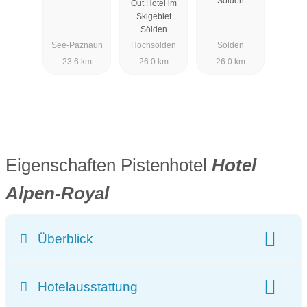
Sölden
Out Hotel im
Skigebiet
Sölden
See-Paznaun
Hochsölden
Sölden
23.6 km
26.0 km
26.0 km
Eigenschaften Pistenhotel
Hotel
Alpen-Royal
Überblick
Klassifizierung:
Ski-In Ski-Out
Hotelausstattung
Hotel-Schwerpunkt: