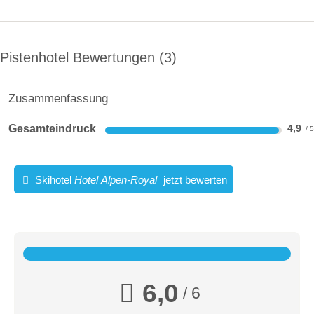
21.09.
-
10.05.
Tägliche Öffnungszeiten Skigebiet:
Pistenhotel Bewertungen
3
08:30-16:00
08:30-16:00
Zusammenfassung
08:30-16:00
Gesamteindruck
4,9
08:30-16:00
08:30-16:00
Skihotel
Hotel Alpen-Royal
jetzt bewerten
08:30-16:00
08:30-16:00
08:30-16:00
6,0
/ 6
Link zum Skigebiet