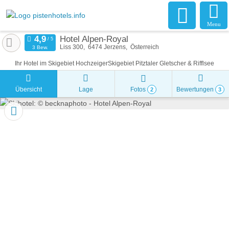
Menu
Hotel Alpen-Royal
Liss 300
6474
Jerzens
Österreich
3 Bew.
Ihr Hotel im Skigebiet HochzeigerSkigebiet Pitztaler Gletscher & Rifflsee
Übersicht
Lage
Fotos
Bewertungen
2
3