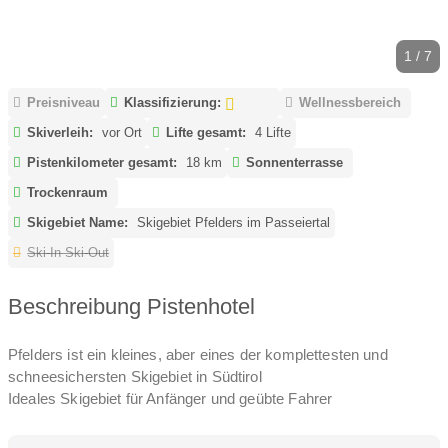
1 / 7
Preisniveau
Klassifizierung:
Wellnessbereich
Skiverleih:
vor Ort
Lifte gesamt:
4 Lifte
Pistenkilometer gesamt:
18 km
Sonnenterrasse
Trockenraum
Skigebiet Name:
Skigebiet Pfelders im Passeiertal
Ski-In Ski-Out
Beschreibung Pistenhotel
Pfelders ist ein kleines, aber eines der komplettesten und
schneesichersten Skigebiet in Südtirol
Ideales Skigebiet für Anfänger und geübte Fahrer