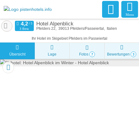
Menu
Hotel Alpenblick
Pfelders 22
39013
Pfelders/Passeiertal
Italien
3 Bew.
Ihr Hotel im Skigebiet Pfelders im Passeiertal
Übersicht
Lage
Fotos
Bewertungen
7
3