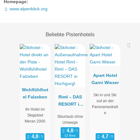
Homepage:
www.alpenblick.org
Beliebte Pistenhotels
Apart Hotel
Garni Wieser
Wohlfühlhot
Ski in und Ski
el Falzeben
Riml – DAS
out an der
RESORT in
Panoramastraß
Ihr Hotel im
Hochgurgl
e
Skigebiet
Skiurlaub ohne
Meran 2000
Umwege
12 Bew.