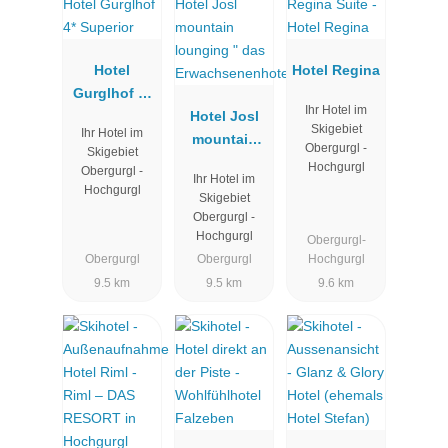
Hotel
Hotel Regina
Gurglhof 4*
Ihr Hotel im
Superior
Hotel Josl
Skigebiet
Ihr Hotel im
mountain
Obergurgl -
Skigebiet
lounging "
Hochgurgl
Obergurgl -
Ihr Hotel im
das
Hochgurgl
Skigebiet
Erwachsene
Obergurgl -
nhotel"
Hochgurgl
Obergurgl-
Obergurgl
Obergurgl
Hochgurgl
9.5 km
9.5 km
9.6 km