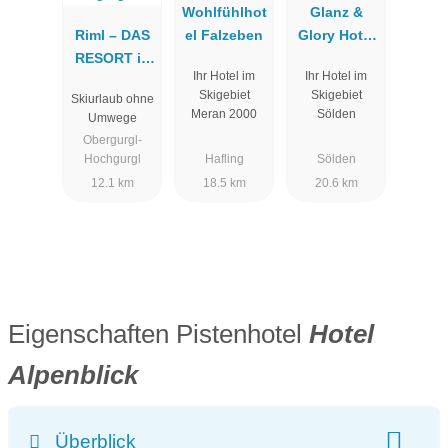
Wohlfühlhot
Glanz &
Riml – DAS
el Falzeben
Glory Hotel
RESORT in
(ehemals
Ihr Hotel im
Ihr Hotel im
Hochgurgl
Hotel
Skigebiet
Skigebiet
Skiurlaub ohne
Stefan)
Meran 2000
Sölden
Umwege
Obergurgl-
Hochgurgl
Hafling
Sölden
12.1 km
18.5 km
20.6 km
Eigenschaften Pistenhotel
Hotel
Alpenblick
Überblick