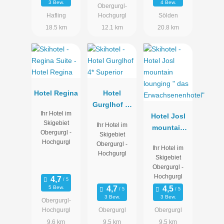
3 Bew.
4 Bew.
Obergurgl-
Hafling
Hochgurgl
Sölden
18.5 km
12.1 km
20.8 km
Hotel Regina
Hotel
Gurglhof 4*
Ihr Hotel im
Superior
Hotel Josl
Skigebiet
Ihr Hotel im
mountain
Obergurgl -
Skigebiet
lounging "
Hochgurgl
Obergurgl -
Ihr Hotel im
das
Hochgurgl
Skigebiet
Erwachsene
Obergurgl -
nhotel"
Hochgurgl
5 Bew.
3 Bew.
3 Bew.
Obergurgl-
Hochgurgl
Obergurgl
Obergurgl
9.6 km
9.5 km
9.5 km