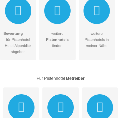
Bewertung
weitere
weitere
Hiermit akzeptiere ich die
AGB
.
für Pistenhotel
Pistenhotels
Pistenhotels in
Hotel Alpenblick
finden
meiner Nähe
Die
Datenschutzerklärung
habe ich zur Kenntnis genommen.
abgeben
öffentliche Frage stellen
Abbrechen
Hinweis:
Bitte beachten Sie, öffentliche Fragen sind
für alle
Besucher sichtbar
.
Für Pistenhotel
Betreiber
Klicken Sie hier um eine
individuelle Frage
an den
Pistenhotel-Eintrag zu stellen
.