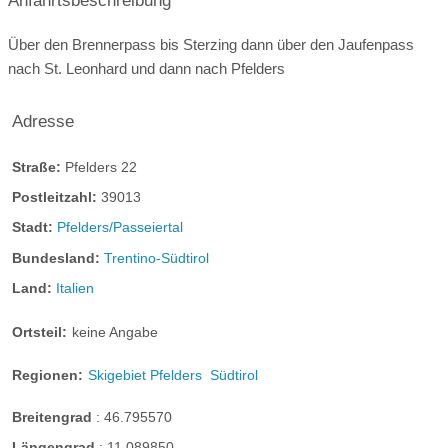
schwarze Skipiste:
5 km
Über den Brennerpass bis Sterzing dann über den Jaufenpass
bewirtete Skihütten im Skigebiet:
2
nach St. Leonhard und dann nach Pfelders
Seehöhe Talstation:
1601 m
Adresse
Seehöhe Bergstation:
2502 m
Preis Tageskarte:
37 EUR
Straße:
Pfelders 22
Postleitzahl:
39013
Saisonale Öffnungszeiten Skigebiet:
Stadt:
Pfelders/Passeiertal
08.12.
-
29.04.
Bundesland:
Trentino-Südtirol
Tägliche Öffnungszeiten Skigebiet:
Land:
Italien
09:00-16:30
Ortsteil:
keine Angabe
09:00-16:30
Regionen:
Skigebiet Pfelders
Südtirol
09:00-16:30
Breitengrad
:
46.795570
09:00-16:30
Längengrad
:
11.089850