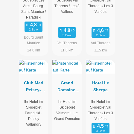
Skigebiet Les
Skigebiet Val
Skigebiet Val
Arcs - Bourg-
Thorens / Les 3
Thorens / Les 3
Saint-Maurice /
Vallées
Vallées
Paradiski
2 Bew.
3 Bew.
2 Bew.
Bourg Saint
Maurice
Val Thorens
Val Thorens
24.8 km
11.8 km
11.5 km
Club Med
Grand
Hotel Le
Peisey-
Domaine-
Sherpa
Vallandry
Club Med
Ihr Hotel im
Ihr Hotel im
Ihr Hotel im
Valmorel
Skigebiet
Skigebiet
Skigebiet Val
Paradiski -
Valmorel - Le
Thorens / Les 3
Peisey
Grand Domaine
Vallées
Vallandry
3 Bew.