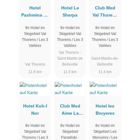
Hotel
Hotel Le
Club Med
Pashmina Le
Sherpa
Val Thorens
Refuge
Sensations
Ihr Hotel im
Ihr Hotel im
Ihr Hotel im
Skigebiet Val
Skigebiet Val
Skigebiet Val
Thorens / Les 3
Thorens / Les 3
Thorens / Les 3
Vallées
Vallées
Vallées
Val Thorens -
Saint Martin de
Saint-Martin-de-
Val Thorens
Belleville
Belleville
11.8 km
11.6 km
11.4 km
Hotel Koh-I
Club Med
Hotel les
Nor
Aime La
Bruyeres
Plagne
Ihr Hotel im
Ihr Hotel im
Ihr Hotel im
Skigebiet Val
Skigebiet
Skigebiet Les
Thorens / Les 3
Paradiski -
Menuires / Les