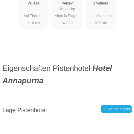
Vallées
Peisey
3 Vallées
Vallandry
Val Thorens
Aime la Plagne
Les Menuires
11.6 km
14.7 km
10.0 km
Eigenschaften Pistenhotel
Hotel
Annapurna
Lage Pistenhotel
Routenplaner