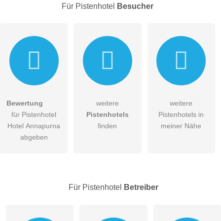
Für Pistenhotel
Besucher
E-Mail-Adresse (wird nicht veröffentlicht)
Bewertung
weitere
weitere
Hiermit akzeptiere ich die
AGB
.
für Pistenhotel
Pistenhotels
Pistenhotels in
Hotel Annapurna
finden
meiner Nähe
Die
Datenschutzerklärung
habe ich zur Kenntnis genommen.
abgeben
öffentliche Frage stellen
Abbrechen
Hinweis:
Bitte beachten Sie, öffentliche Fragen sind
für alle
Besucher sichtbar
.
Für Pistenhotel
Betreiber
Klicken Sie hier um eine
individuelle Frage
an den
Pistenhotel-Eintrag zu stellen
.