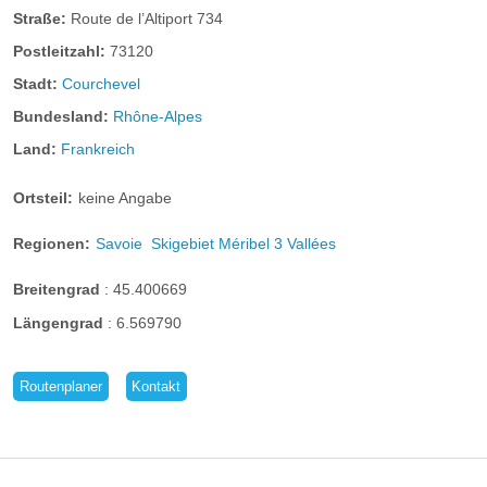
Straße:
Route de l’Altiport 734
Postleitzahl:
73120
Stadt:
Courchevel
Bundesland:
Rhône-Alpes
Land:
Frankreich
Ortsteil:
keine Angabe
Regionen:
Savoie
Skigebiet Méribel 3 Vallées
Breitengrad
:
45.400669
Längengrad
:
6.569790
Routenplaner
Kontakt