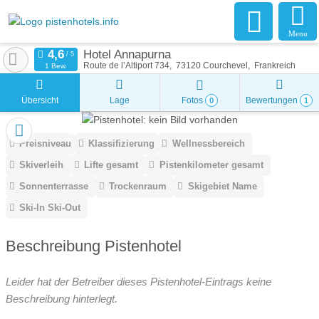
Menu
Hotel Annapurna
Route de l’Altiport 734
73120
Courchevel
Frankreich
1 Bew.
Übersicht
Lage
Fotos
Bewertungen
0
1
Preisniveau
Klassifizierung
Wellnessbereich
Skiverleih
Lifte gesamt
Pistenkilometer gesamt
Sonnenterrasse
Trockenraum
Skigebiet Name
Ski-In Ski-Out
Beschreibung Pistenhotel
Leider hat der Betreiber dieses Pistenhotel-Eintrags keine
Beschreibung hinterlegt.