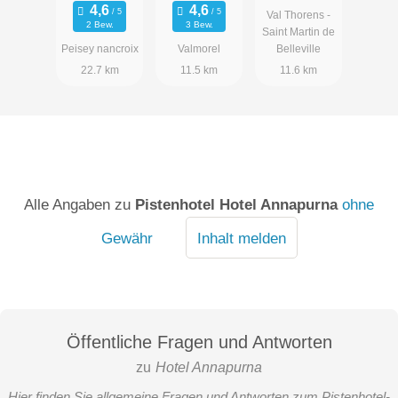
Val Thorens -
2 Bew.
3 Bew.
Saint Martin de
Peisey nancroix
Valmorel
Belleville
22.7 km
11.5 km
11.6 km
Alle Angaben zu
Pistenhotel Hotel Annapurna
ohne
Gewähr
Inhalt melden
Öffentliche Fragen und Antworten
zu
Hotel Annapurna
Hier finden Sie allgemeine Fragen und Antworten zum Pistenhotel-