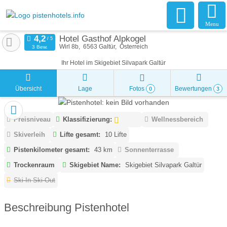
Menu
Hotel Gasthof Alpkogel
Wirl 8b
6563
Galtür
Österreich
3 Bew.
Ihr Hotel im Skigebiet Silvapark Galtür
Übersicht
Lage
Fotos
Bewertungen
0
3
Preisniveau
Klassifizierung:
Wellnessbereich
Skiverleih
Lifte gesamt:
10 Lifte
Pistenkilometer gesamt:
43 km
Sonnenterrasse
Trockenraum
Skigebiet Name:
Skigebiet Silvapark Galtür
Ski-In Ski-Out
Beschreibung Pistenhotel