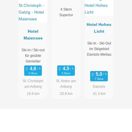
4 Stern
Superior
Hotel Hohes
Hotel
Licht
Maiensee
Ski-In - Ski-Out
im Skigebiet
Ski-in / Ski-out
Damüls-Mellau
für geübte
Genießer
3 Bew.
3 Bew.
7 Bew.
St. Christoph
St. Anton am
am Arlberg
Arlberg
Damüls
18.6 km
20.8 km
41.3 km