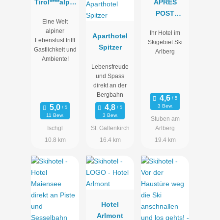
Tirol****alpin
APRES
spa Ischgl
POST
Eine Welt
HOTEL
alpiner
Ihr Hotel im
Aparthotel
Lebenslust trifft
Skigebiet Ski
Spitzer
Gastlichkeit und
Arlberg
Ambiente!
Lebensfreude
und Spass
direkt an der
Bergbahn
3 Bew.
11 Bew.
3 Bew.
Stuben am
Ischgl
St. Gallenkirch
Arlberg
10.8 km
16.4 km
19.4 km
Hotel
Arlmont