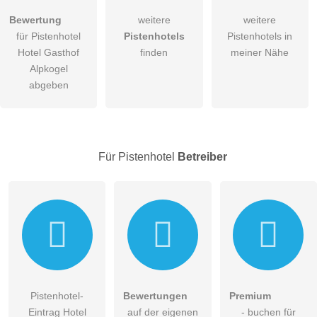
Hiermit akzeptiere ich die
AGB
.
Bewertung
weitere
weitere
für Pistenhotel
Pistenhotels
Pistenhotels in
Die
Datenschutzerklärung
habe ich zur Kenntnis genommen.
Hotel Gasthof
finden
meiner Nähe
öffentliche Frage stellen
Alpkogel
Abbrechen
abgeben
Hinweis:
Bitte beachten Sie, öffentliche Fragen sind
für alle
Besucher sichtbar
.
Klicken Sie hier um eine
individuelle Frage
an den
Pistenhotel-Eintrag zu stellen
.
Für Pistenhotel
Betreiber
Pistenhotel-
Bewertungen
Premium
Eintrag Hotel
auf der eigenen
- buchen für