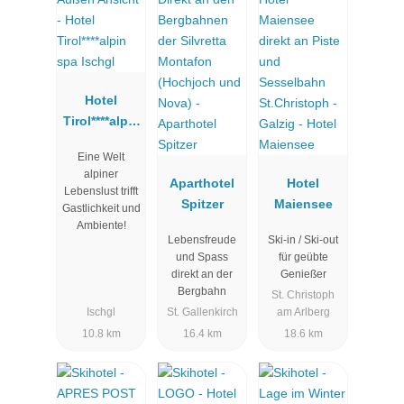
Hotel
Tirol****alpin
spa Ischgl
Eine Welt
alpiner
Aparthotel
Hotel
Lebenslust trifft
Spitzer
Maiensee
Gastlichkeit und
Ambiente!
Lebensfreude
Ski-in / Ski-out
und Spass
für geübte
direkt an der
Genießer
Bergbahn
St. Christoph
Ischgl
St. Gallenkirch
am Arlberg
10.8 km
16.4 km
18.6 km