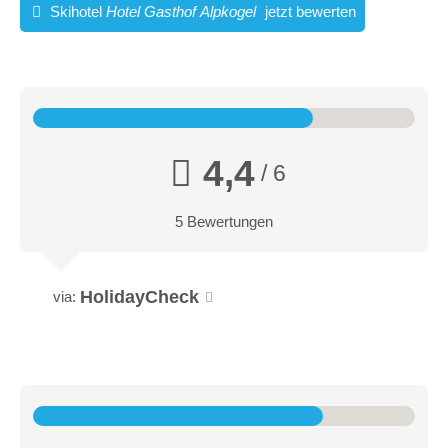
08:45-16:00
Skihotel
Hotel Gasthof Alpkogel
jetzt bewerten
08:45-16:00
Link zum Skigebiet
4,4
/ 6
Events:
5 Bewertungen
Saisonstart am 07.12.2018
HolidayCheck
via:
Sie können es jetzt schon kaum mehr erwarten, endlich die
Ski anzuschnallen und die ersten Spuren in den Schnee zu
ziehen? Wenn die ersten Flocken fallen, gibt es für Sie kein
Halten mehr? Dann wollen Sie den Beginn der Wintersaison
sicher gebührend feiern – und wir haben das perfekte Event
dafür!