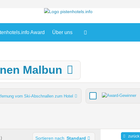
tenhotels.info Award
Über uns
hnen Malbun
tfernung vom Ski-Abschnallen zum Hotel
Verpflegung
Lifte gesamt
Pistenkilometer gesamt
zurück
)
Sortieren nach
Standard