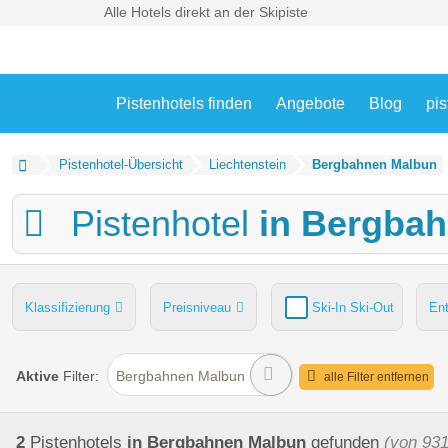
Alle Hotels direkt an der Skipiste
Pistenhotels finden
Angebote
Blog
pis
Pistenhotel-Übersicht
Liechtenstein
Bergbahnen Malbun
Pistenhotel
in Bergba
Klassifizierung
Preisniveau
Ski-In Ski-Out
En
Pools
Hunde
Kinder-/Übungshang
Skiverleih
Aktive
Filter:
Bergbahnen Malbun
alle Filter entfernen
2
Pistenhotels
in Bergbahnen Malbun
gefunden
(von 931