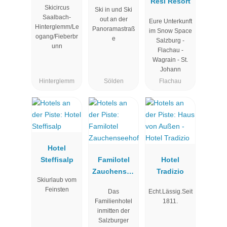
Resl Resort
Skicircus
Ski in und Ski
Saalbach-
out an der
Eure Unterkunft
Hinterglemm/Le
Panoramastraß
im Snow Space
ogang/Fieberbr
e
Salzburg -
unn
Flachau -
Wagrain - St.
Johann
Hinterglemm
Sölden
Flachau
Hotel
Steffisalp
Familotel
Hotel
Zauchensee
Tradizio
Skiurlaub vom
hof
Feinsten
Das
Echt.Lässig.Seit
Familienhotel
1811.
inmitten der
Salzburger