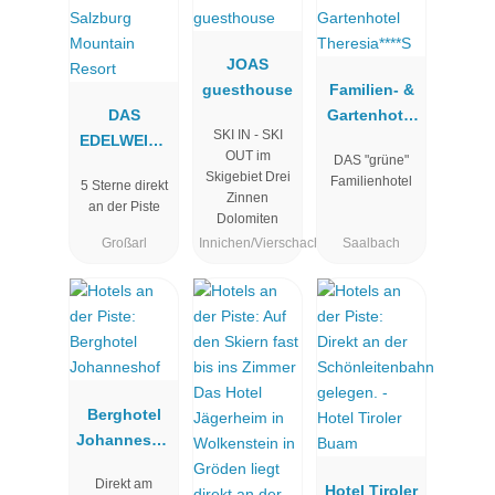
JOAS
guesthouse
Familien- &
DAS
Gartenhotel
SKI IN - SKI
EDELWEISS
Theresia****S
OUT im
DAS "grüne"
Salzburg
Skigebiet Drei
Familienhotel
5 Sterne direkt
Mountain
Zinnen
an der Piste
Resort
Dolomiten
Großarl
Innichen/Vierschach
Saalbach
Berghotel
Johannesho
f
Direkt am
Hotel Tiroler