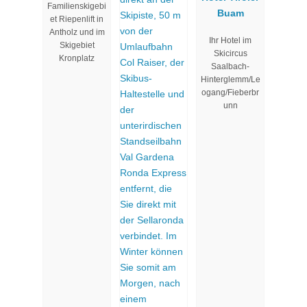
Familienskigebi
Buam
et Riepenlift in
Antholz und im
Ihr Hotel im
Skigebiet
Skicircus
Kronplatz
Saalbach-
Hinterglemm/Le
ogang/Fieberbr
unn