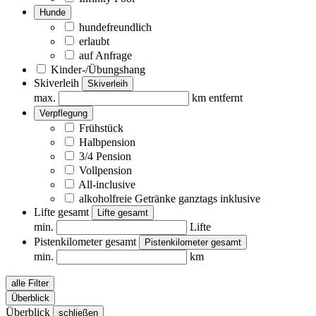
Hunde
hundefreundlich
erlaubt
auf Anfrage
Kinder-/Übungshang
Skiverleih
Skiverleih
max.
km entfernt
Verpflegung
Frühstück
Halbpension
3/4 Pension
Vollpension
All-inclusive
alkoholfreie Getränke ganztags inklusive
Lifte gesamt
Lifte gesamt
min.
Lifte
Pistenkilometer gesamt
Pistenkilometer gesamt
min.
km
alle Filter
Überblick
Überblick
schließen