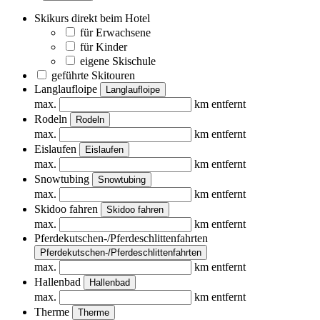
Skikurs direkt beim Hotel
für Erwachsene
für Kinder
eigene Skischule
geführte Skitouren
Langlaufloipe
Langlaufloipe
max.
km entfernt
Rodeln
Rodeln
max.
km entfernt
Eislaufen
Eislaufen
max.
km entfernt
Snowtubing
Snowtubing
max.
km entfernt
Skidoo fahren
Skidoo fahren
max.
km entfernt
Pferdekutschen-/Pferdeschlittenfahrten
Pferdekutschen-/Pferdeschlittenfahrten
max.
km entfernt
Hallenbad
Hallenbad
max.
km entfernt
Therme
Therme