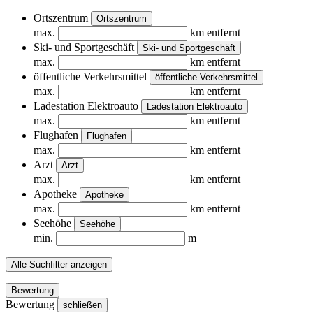
Ortszentrum
Ortszentrum
max.
km entfernt
Ski- und Sportgeschäft
Ski- und Sportgeschäft
max.
km entfernt
öffentliche Verkehrsmittel
öffentliche Verkehrsmittel
max.
km entfernt
Ladestation Elektroauto
Ladestation Elektroauto
max.
km entfernt
Flughafen
Flughafen
max.
km entfernt
Arzt
Arzt
max.
km entfernt
Apotheke
Apotheke
max.
km entfernt
Seehöhe
Seehöhe
min.
m
Alle Suchfilter anzeigen
Bewertung
Bewertung
schließen