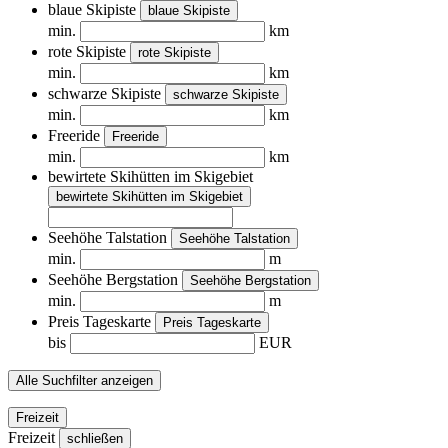
blaue Skipiste
blaue Skipiste
min.
km
rote Skipiste
rote Skipiste
min.
km
schwarze Skipiste
schwarze Skipiste
min.
km
Freeride
Freeride
min.
km
bewirtete Skihütten im Skigebiet
bewirtete Skihütten im Skigebiet
Seehöhe Talstation
Seehöhe Talstation
min.
m
Seehöhe Bergstation
Seehöhe Bergstation
min.
m
Preis Tageskarte
Preis Tageskarte
bis
EUR
Alle Suchfilter anzeigen
Freizeit
Freizeit
schließen