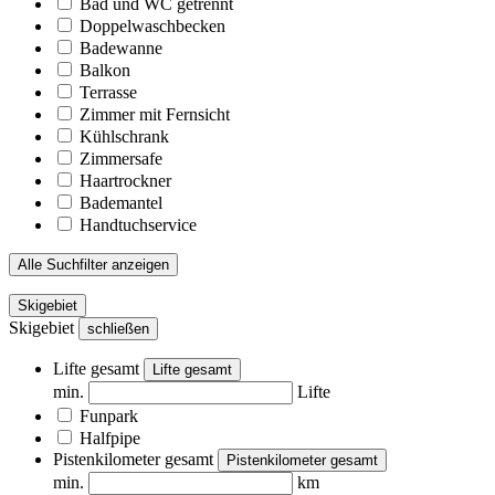
Bad und WC getrennt
Doppelwaschbecken
Badewanne
Balkon
Terrasse
Zimmer mit Fernsicht
Kühlschrank
Zimmersafe
Haartrockner
Bademantel
Handtuchservice
Alle Suchfilter anzeigen
Skigebiet
Skigebiet
schließen
Lifte gesamt
Lifte gesamt
min.
Lifte
Funpark
Halfpipe
Pistenkilometer gesamt
Pistenkilometer gesamt
min.
km