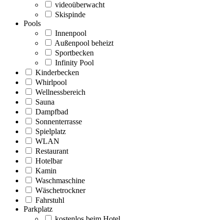
videoüberwacht
Skispinde
Pools
Innenpool
Außenpool beheizt
Sportbecken
Infinity Pool
Kinderbecken
Whirlpool
Wellnessbereich
Sauna
Dampfbad
Sonnenterrasse
Spielplatz
WLAN
Restaurant
Hotelbar
Kamin
Waschmaschine
Wäschetrockner
Fahrstuhl
Parkplatz
kostenlos beim Hotel