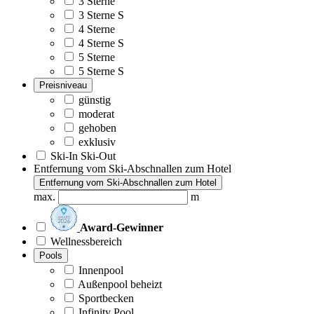
3 Sterne
3 Sterne S
4 Sterne
4 Sterne S
5 Sterne
5 Sterne S
Preisniveau
günstig
moderat
gehoben
exklusiv
Ski-In Ski-Out
Entfernung vom Ski-Abschnallen zum Hotel
Entfernung vom Ski-Abschnallen zum Hotel
max.
m
Award-Gewinner
Wellnessbereich
Pools
Innenpool
Außenpool beheizt
Sportbecken
Infinity Pool