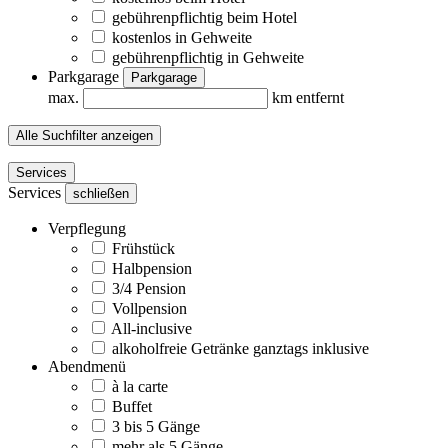
gebührenpflichtig beim Hotel
kostenlos in Gehweite
gebührenpflichtig in Gehweite
Parkgarage
Parkgarage
max.
km entfernt
Alle Suchfilter anzeigen
Services
Services
schließen
Verpflegung
Frühstück
Halbpension
3/4 Pension
Vollpension
All-inclusive
alkoholfreie Getränke ganztags inklusive
Abendmenü
à la carte
Buffet
3 bis 5 Gänge
mehr als 5 Gänge