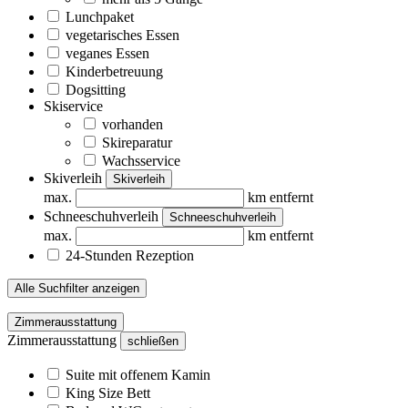
Lunchpaket
vegetarisches Essen
veganes Essen
Kinderbetreuung
Dogsitting
Skiservice
vorhanden
Skireparatur
Wachsservice
Skiverleih
Skiverleih
max.
km entfernt
Schneeschuhverleih
Schneeschuhverleih
max.
km entfernt
24-Stunden Rezeption
Alle Suchfilter anzeigen
Zimmerausstattung
Zimmerausstattung
schließen
Suite mit offenem Kamin
King Size Bett