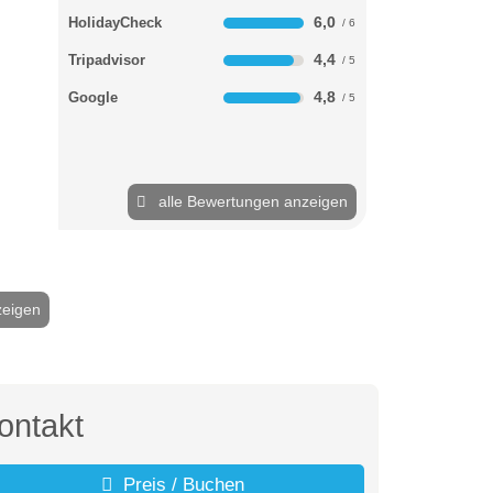
6,0
HolidayCheck
4,4
Tripadvisor
4,8
Google
alle Bewertungen anzeigen
zeigen
2 / 14
ontakt
Preis / Buchen