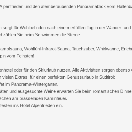
l Alpenfrieden und den atemberaubenden Panoramablick vom Hallenba
n sorgt für Wohlbefinden nach einem erfüllten Tag in der Wander- u
d zählen Sie beim Schwimmen die Sterne...
 Dampfsauna, Wohlfühl-Infrarot-Sauna, Tauchzuber, Whirlwanne, Erl
pin vom Feinsten!
nhotel oder für den Skiurlaub nutzen. Alle Aktivitäten sorgen ebenso w
 vielen Extras, für einen perfekten Genussurlaub in Südtirol:
et im Panorama-Wintergarten.
alitäten und ausgesuchte Weine erwarten Sie beim romantischen Dinner
ätzchen am prasselnden Kaminfeuer.
esten ins Hotel Alpenfrieden ein.