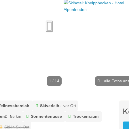
1 / 14
alle Fotos an
ellnessbereich
Skiverleih:
vor Ort
K
amt:
55 km
Sonnenterrasse
Trockenraum
Ski-In Ski-Out