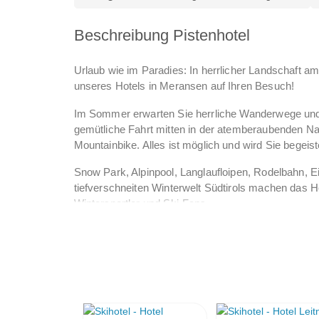
Beschreibung Pistenhotel
Urlaub wie im Paradies: In herrlicher Landschaft 
unseres Hotels in Meransen auf Ihren Besuch!
Im Sommer erwarten Sie herrliche Wanderwege und
gemütliche Fahrt mitten in der atemberaubenden Nat
Mountainbike. Alles ist möglich und wird Sie begeist
Snow Park, Alpinpool, Langlaufloipen, Rodelbahn, E
tiefverschneiten Winterwelt Südtirols machen das H
Wintersportler und Ski-Fans.
Genießen Sie mit der Verbindungsbahn Gitschberg-J
jetzt noch mehr Komfort für Ihren Urlaub: Schneesi
ein weitreichendes und einmaliges Urlaubsgebiet b