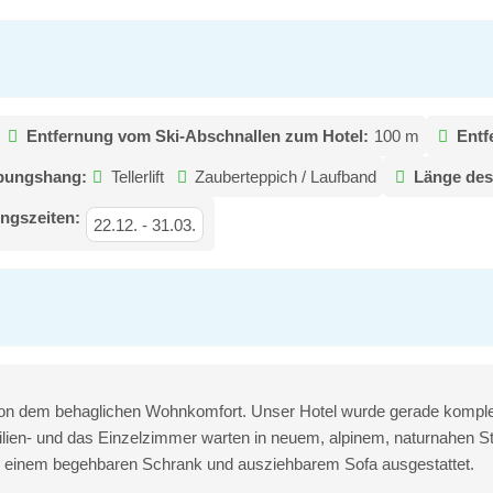
Entfernung vom Ski-Abschnallen zum Hotel:
100 m
Entf
Übungshang:
Tellerlift
Zauberteppich / Laufband
Länge des
ngszeiten:
22.12.
-
31.03.
von dem behaglichen Wohnkomfort. Unser Hotel wurde gerade komplet
ien- und das Einzelzimmer warten in neuem, alpinem, naturnahen Sty
n, einem begehbaren Schrank und ausziehbarem Sofa ausgestattet.