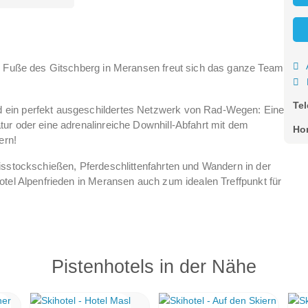
am Fuße des Gitschberg in Meransen freut sich das ganze Team
Te
 ein perfekt ausgeschildertes Netzwerk von Rad-Wegen: Eine
ur oder eine adrenalinreiche Downhill-Abfahrt mit dem
Ho
ern!
isstockschießen, Pferdeschlittenfahrten und Wandern in der
otel Alpenfrieden in Meransen auch zum idealen Treffpunkt für
ochtal, welche über das atemberaubende Altfasstal verläuft,
chere 44 Pistenkilometer und 16 Aufstiegsanlagen bieten Ihnen
ei Meransen. Für herrliches Wander- oder Skivergnügen!
Pistenhotels in der Nähe