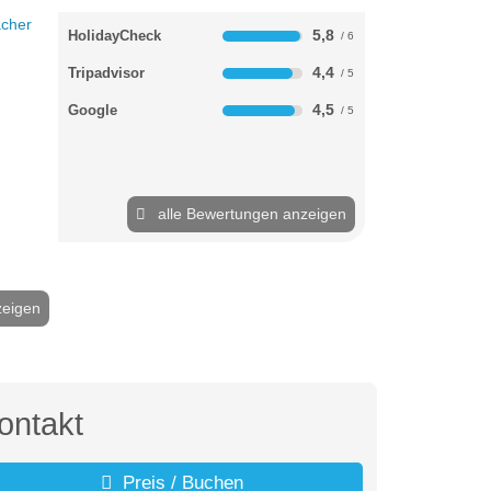
5,8
HolidayCheck
4,4
Tripadvisor
4,5
Google
alle Bewertungen anzeigen
zeigen
2 / 21
ontakt
Preis / Buchen