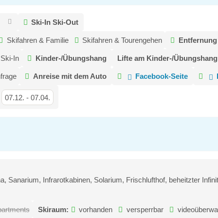
Ski-In Ski-Out
Skifahren & Familie
Skifahren & Tourengehen
Entfernung
Ski-In
Kinder-/Übungshang
Lifte am Kinder-/Übungshang
nfrage
Anreise mit dem Auto
Facebook-Seite
07.12.
-
07.04.
, Sanarium, Infrarotkabinen, Solarium, Frischlufthof, beheitzter Infi
artments
Skiraum:
vorhanden
versperrbar
videoüberwa