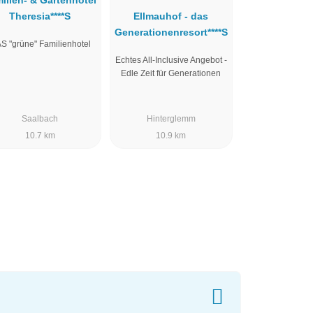
ilien- & Gartenhotel
Theresia****S
Ellmauhof - das
Generationenresort****S
S "grüne" Familienhotel
Echtes All-Inclusive Angebot -
Edle Zeit für Generationen
Saalbach
Hinterglemm
10.7 km
10.9 km