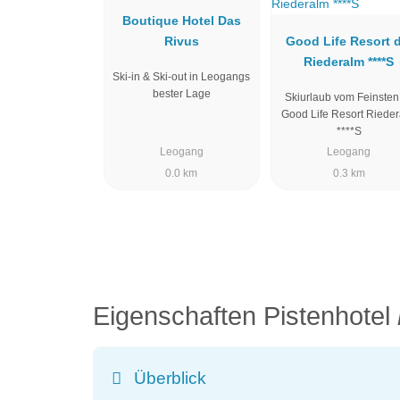
Boutique Hotel Das
Rivus
Good Life Resort d
Riederalm ****S
Ski-in & Ski-out in Leogangs
bester Lage
Skiurlaub vom Feinsten
Good Life Resort Riede
****S
Leogang
Leogang
0.0 km
0.3 km
Eigenschaften Pistenhotel
Überblick