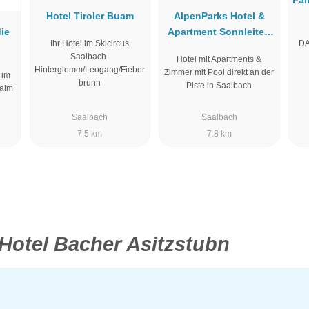
Fam
Hotel Tiroler Buam
AlpenParks Hotel &
ie
Apartment Sonnleiten
Ihr Hotel im Skicircus
DA
Saalbach
Saalbach-
Hotel mit Apartments &
Hinterglemm/Leogang/Fieber
Zimmer mit Pool direkt an der
 im
brunn
Piste in Saalbach
ralm
Saalbach
Saalbach
7.5 km
7.8 km
Hotel Bacher Asitzstubn