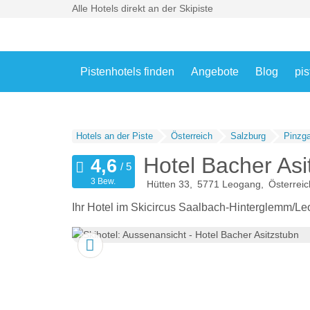
Alle Hotels direkt an der Skipiste
Pistenhotels finden
Angebote
Blog
pis
Hotels an der Piste
Österreich
Salzburg
Pinzg
Hotel Bacher Asi
3 Bew.
Hütten 33
5771
Leogang
Österreic
Ihr Hotel im Skicircus Saalbach-Hinterglemm/L