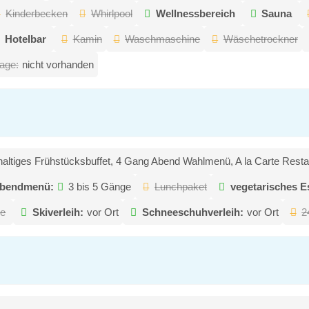
Kinderbecken
Whirlpool
Wellnessbereich
Sauna
Hotelbar
Kamin
Waschmaschine
Wäschetrockner
age:
nicht vorhanden
haltiges Frühstücksbuffet, 4 Gang Abend Wahlmenü, A la Carte Resta
bendmenü:
3 bis 5 Gänge
Lunchpaket
vegetarisches E
ce
Skiverleih:
vor Ort
Schneeschuhverleih:
vor Ort
2