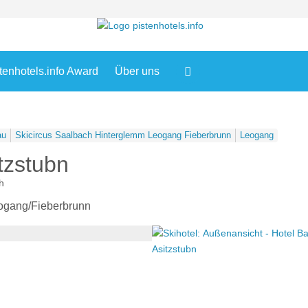
tenhotels.info Award
Über uns
au
Skicircus Saalbach Hinterglemm Leogang Fieberbrunn
Leogang
tzstubn
h
eogang/Fieberbrunn