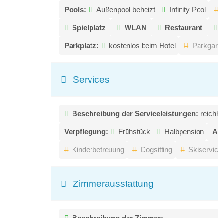
Pools:
Außenpool beheizt
Infinity Pool
Spielplatz
WLAN
Restaurant
Parkplatz:
kostenlos beim Hotel
Parkgar
Services
Beschreibung der Serviceleistungen:
reich
Verpflegung:
Frühstück
Halbpension
A
Kinderbetreuung
Dogsitting
Skiservi
Zimmerausstattung
Beschreibung der Zimmer: