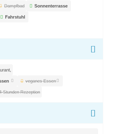
Dampfbad
Sonnenterrasse
Fahrstuhl
urant,
ssen
veganes Essen
4-Stunden Rezeption