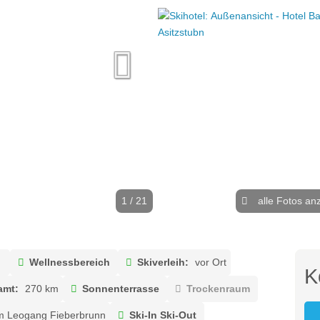
1 / 21
alle Fotos an
Wellnessbereich
Skiverleih:
vor Ort
K
amt:
270 km
Sonnenterrasse
Trockenraum
mm Leogang Fieberbrunn
Ski-In Ski-Out