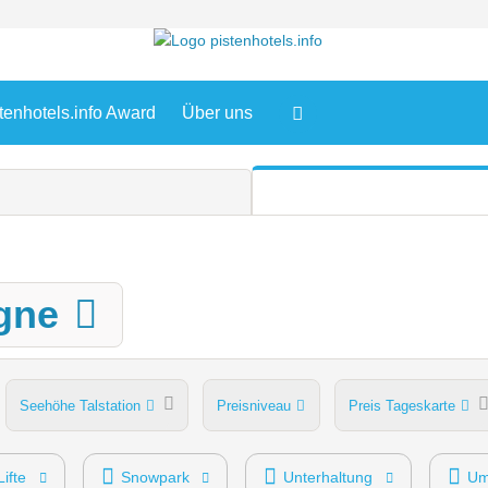
tenhotels.info Award
Über uns
gne
Seehöhe Talstation
Preisniveau
Preis Tageskarte
Lifte
Snowpark
Unterhaltung
Um