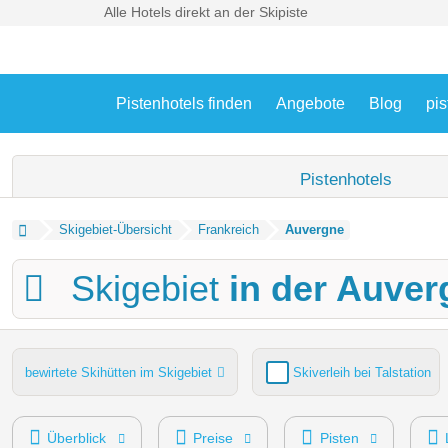
Alle Hotels direkt an der Skipiste
Pistenhotels finden
Angebote
Blog
pis
Pistenhotels
Skigebiet-Übersicht
Frankreich
Auvergne
Skigebiet
in der Auver
bewirtete Skihütten im Skigebiet
Skiverleih bei Talstation
Lifte gesamt
Funpark
Après Ski im Skigebiet
Überblick
Preise
Pisten