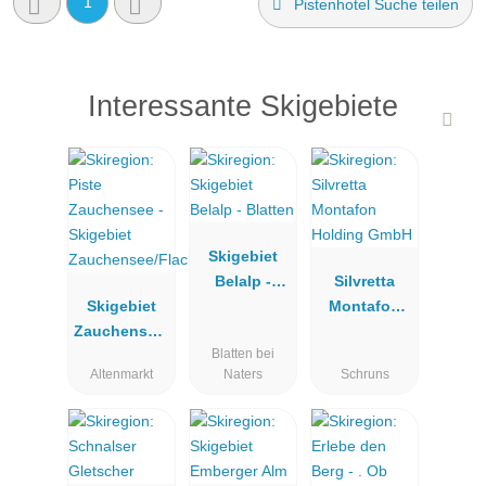
1
Pistenhotel Suche teilen
Interessante Skigebiete
Skigebiet
Belalp -
Silvretta
Skigebiet
Blatten
Montafon
Zauchensee/
Holding
Blatten bei
Flachauwink
GmbH
Altenmarkt
Naters
Schruns
l