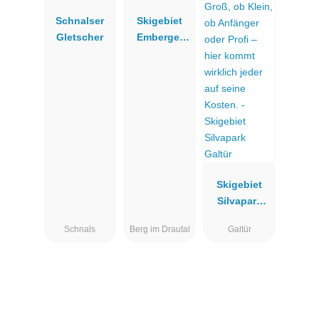
Schnalser
Skigebiet
Gletscher
Emberger
Alm
Skigebiet
Silvapark
Galtür
Schnals
Berg im Drautal
Galtür