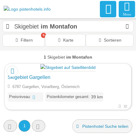
Menu
Skigebiet
im Montafon
0
Filtern
Karte
Sortieren
1
Skigebiet
im Montafon
Skigebiet Gargellen
6787 Gargellen, Vorarlberg, Österreich
Preisniveau:
Pistenkilometer gesamt:
39 km
32
1
Pistenhotel Suche teilen