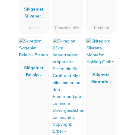
Skigebiet
Silvapark
Galtür
Galtür
Turracher Höhe
Radstadt
Skigebiet
Belalp -
Silvretta
Blatten
Montafon
Holding
GmbH