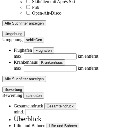
Skihütten mit Après Ski
Pub
Open-Air-Disco
Alle Suchfilter anzeigen
Umgebung
Umgebung
schließen
Flughafen
Flughafen
max.
km entfernt
Krankenhaus
Krankenhaus
max.
km entfernt
Alle Suchfilter anzeigen
Bewertung
Bewertung
schließen
Gesamteindruck
Gesamteindruck
mind.
Überblick
Lifte und Bahnen
Lifte und Bahnen