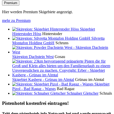
Premium
Hier werden Premium Skigebiete angezeigt.
mehr zu Premium
Skigebiet
Hinterstoder Höss
Hinterstoder
Silvretta
Montafon Holding GmbH
Schruns
Skiregion Dachstein West
Gosau
Skigebiet Kasberg - Grünau im Almtal
Grünau im Almtal
Skigebiet
Pizol - Bad Ragaz - Wangs
Bad Ragaz
Schnalser Gletscher
Schnals
Pistenhotel kostenfrei eintragen!
Tritt dem pistenhotels.info Netzwerk bei und werde europaweit