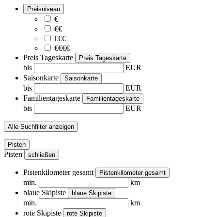
Preisniveau
€
€€
€€€
€€€€
Preis Tageskarte
Preis Tageskarte
bis
EUR
Saisonkarte
Saisonkarte
bis
EUR
Familientageskarte
Familientageskarte
bis
EUR
Alle Suchfilter anzeigen
Pisten
Pisten
schließen
Pistenkilometer gesamt
Pistenkilometer gesamt
min.
km
blaue Skipiste
blaue Skipiste
min.
km
rote Skipiste
rote Skipiste