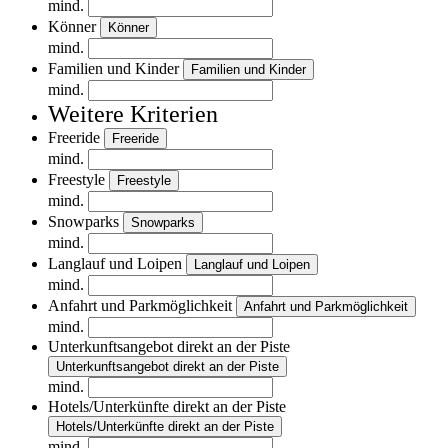
mind.
Könner
Könner
mind.
Familien und Kinder
Familien und Kinder
mind.
Weitere Kriterien
Freeride
Freeride
mind.
Freestyle
Freestyle
mind.
Snowparks
Snowparks
mind.
Langlauf und Loipen
Langlauf und Loipen
mind.
Anfahrt und Parkmöglichkeit
Anfahrt und Parkmöglichkeit
mind.
Unterkunftsangebot direkt an der Piste
Unterkunftsangebot direkt an der Piste
mind.
Hotels/Unterkünfte direkt an der Piste
Hotels/Unterkünfte direkt an der Piste
mind.