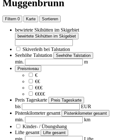
Muggenbrunn
Filtern
0
Karte
Sortieren
bewirtete Skihütten im Skigebiet
bewirtete Skihütten im Skigebiet
Skiverleih bei Talstation
Seehöhe Talstation
Seehöhe Talstation
min.
m
Preisniveau
€
€€
€€€
€€€€
Preis Tageskarte
Preis Tageskarte
bis
EUR
Pistenkilometer gesamt
Pistenkilometer gesamt
min.
km
Kinder- / Übungshang
Lifte gesamt
Lifte gesamt
min.
Lifte