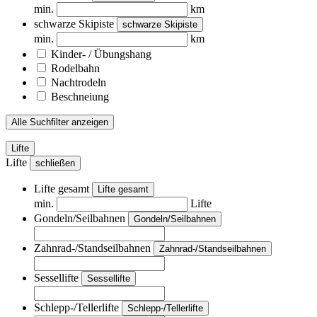
min.
km
schwarze Skipiste
schwarze Skipiste
min.
km
Kinder- / Übungshang
Rodelbahn
Nachtrodeln
Beschneiung
Alle Suchfilter anzeigen
Lifte
Lifte
schließen
Lifte gesamt
Lifte gesamt
min.
Lifte
Gondeln/Seilbahnen
Gondeln/Seilbahnen
Zahnrad-/Standseilbahnen
Zahnrad-/Standseilbahnen
Sessellifte
Sessellifte
Schlepp-/Tellerlifte
Schlepp-/Tellerlifte