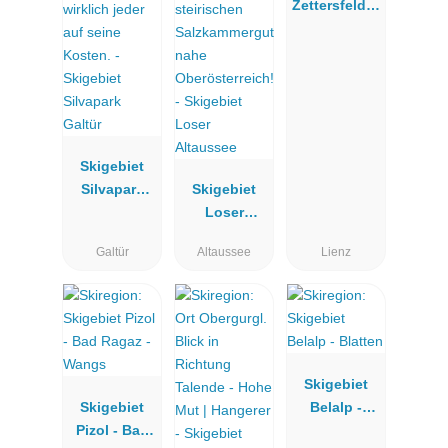
Zettersfeld &
Hochstein
Lienz
Skigebiet
Silvapark
Skigebiet
Galtür
Loser
Altaussee
Galtür
Altaussee
Lienz
Skigebiet
Skigebiet
Belalp -
Pizol - Bad
Blatten