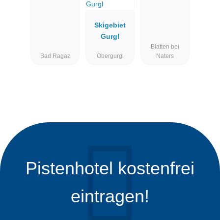
Ragaz -
Wangs
Skigebiet
Gurgl
Blatten bei
Bad Ragaz
Obergurgl
Naters
Pistenhotel kostenfrei
eintragen!