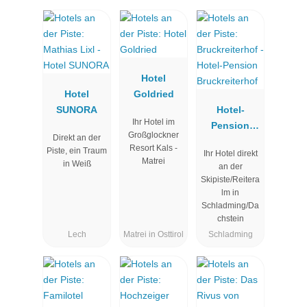
Hotel
Hotel
Goldried
SUNORA
Hotel-
Ihr Hotel im
Pension
Großglockner
Direkt an der
Bruckreiterh
Resort Kals -
Piste, ein Traum
Ihr Hotel direkt
of
Matrei
in Weiß
an der
Skipiste/Reitera
lm in
Schladming/Da
chstein
Lech
Matrei in Osttirol
Schladming