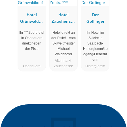
Hotel
Hotel
Der
Grünwaldko
Zauchensee
Gollinger
pf
Zentral****
Ihr ***Sporthotel
Hotel direkt an
Ihr Hotel im
in Obertauern
der Piste! ...vom
Skicircus
direkt neben
Skiweltmeister
Saalbach-
der Piste
Michael
Hinterglemm/Le
Walchhofer
ogang/Fieberbr
unn
Altenmarkt-
Obertauern
Zauchensee
Hinterglemm