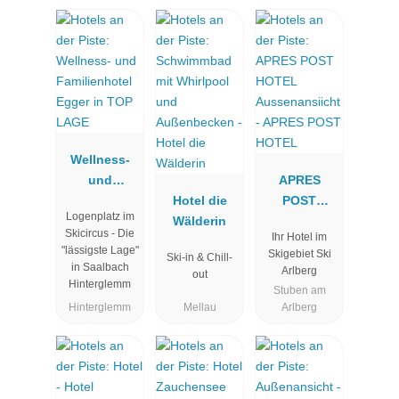
Wellness-
und
APRES
Familienhot
Hotel die
POST
Logenplatz im
el Egger in
Wälderin
HOTEL
Skicircus - Die
Ihr Hotel im
TOP LAGE
"lässigste Lage"
Skigebiet Ski
Ski-in & Chill-
in Saalbach
Arlberg
out
Hinterglemm
Stuben am
Hinterglemm
Mellau
Arlberg