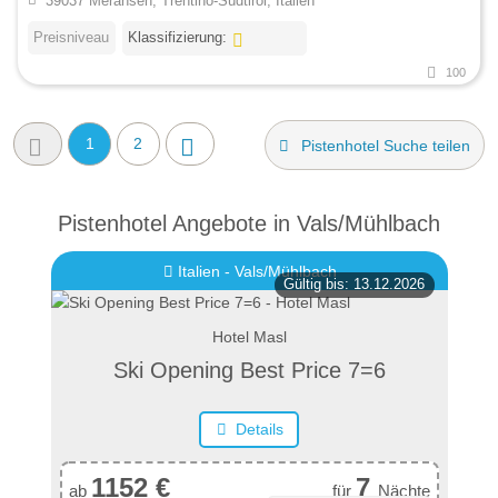
39037 Meransen, Trentino-Südtirol, Italien
Preisniveau
Klassifizierung:
100
1
2
Pistenhotel Suche teilen
Pistenhotel Angebote in Vals/Mühlbach
Italien - Vals/Mühlbach
Gültig bis: 13.12.2026
Hotel Masl
Ski Opening Best Price 7=6
Details
1152 €
7
ab
für
Nächte