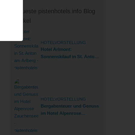
Neueste pistenhotels.info Blog
Artikel
HOTELVORSTELLUNG
Hotel Arlmont:
Sonnenskilauf in St. Anton
am Arlberg
HOTELVORSTELLUNG
Bergabenteuer und Genuss
im Hotel Alpenrose
Zauchensee