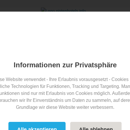
tenhotels.info Award
Über uns
logartikel
Informationen zur Privatsphäre
Teilen
se Website verwendet - Ihre Erlaubnis vorausgesetzt - Cookies
liche Technologien für Funktionen, Tracking und Targeting. Ma
 und Groß im Familienhotel
unktionen sind nur mit Erlaubnis von Cookies möglich. Außerd
brauchen wir Ihr Einverständnis um Daten zu sammeln, auf dere
ermark
Grundlage wir diese Website weiter verbessern.
Hotelvorstellung
Alle akzeptieren
Alle ablehnen