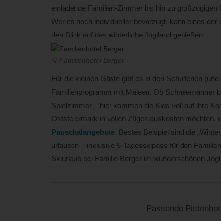
einladende Familien-Zimmer bis hin zu großzügigen F
Wer es noch individueller bevorzugt, kann eines der
den Blick auf das winterliche Joglland genießen.
© Familienhotel Berger
Für die kleinen Gäste gibt es in den Schulferien (un
Familienprogramm mit Maleen. Ob Schneemänner bau
Spielzimmer – hier kommen die Kids voll auf ihre Kost
Oststeiermark in vollen Zügen auskosten möchten, w
Pauschalangebote
. Bestes Beispiel sind die „Wint
urlauben – inklusive 5-Tagesskipass für den Familie
Skiurlaub bei Familie Berger im wunderschönen Jogl
Passende Pistenhot