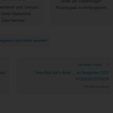
Hotel am Reiterkogel:
benteuer und Genuss
Pistenspaß in Hinterglemm
 Hotel Alpenrose
Zauchensee
logposts und Artikel ansehen
nächster Artikel
tal
Vom Bett auf’s Brett … im Berghotel DER
KÖNIGSLEITNER
Hotelvorstellung