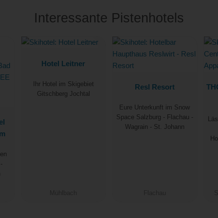
Interessante Pistenhotels
Hotel Leitner
Ihr Hotel im Skigebiet
Resl Resort
TH
Gitschberg Jochtal
Eure Unterkunft im Snow
Space Salzburg - Flachau -
Läs
el
Wagrain - St. Johann
im
Ho
hen
-
n
Mühlbach
Flachau
S