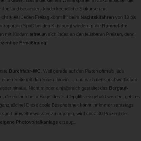
er Skiliften. Damit die kleinen Wintersportler in Zukunft sicher die
 Joglland besonders kinderfreundliche Skikurse und
ht alles! Jeden Freitag könnt ihr beim
Nachtskifahren
von 19 bis
Extraportion Spaß bei den Kids sorgt wiederum die
Rumpel-die-
n mit Kindern erfreuen sich indes an den leistbaren Preisen, denn
ozentige Ermäßigung
!
erste
Durchfahr-WC
. Weil gerade auf den Pisten oftmals jede
 einen Seite mit den Skiern hinein … und nach der sprichwörtlichen
wieder hinaus. Nicht minder einfallsreich gestaltet das
Bergauf-
, die einfach beim Bügel des Schlepplifts eingehakt werden, geht es
anz alleine! Diese coole Besonderheit könnt ihr immer samstags
ersport umweltbewusster zu machen, wird circa 30 Prozent des
eigene Photovoltaikanlage
erzeugt.