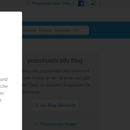
Pistenhotel Login
Hilfe
pistenhotels.info Blog
Der Blog von pistenhotels.info informiert
über tolle Hotels an der Skipiste und gibt
 und
laufend Tipps zu aktuellen Angeboten für
nche
den Skiurlaub.
em
r
zur Blog Übersicht
Pistenhotels finden