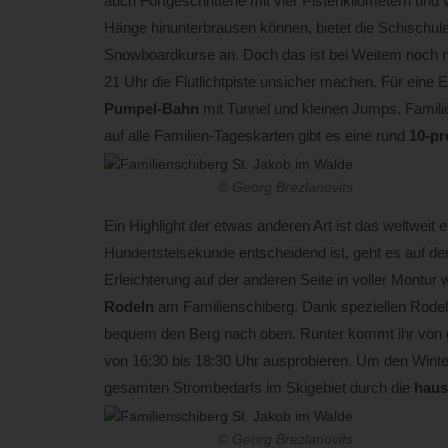
auch Fortgeschrittene mit vier Pistenkilometern und vi
Hänge hinunterbrausen können, bietet die Schischule
Snowboardkurse an. Doch das ist bei Weitem noch nic
21 Uhr die Flutlichtpiste unsicher machen. Für eine 
Pumpel-Bahn
mit Tunnel und kleinen Jumps. Familie
auf alle Familien-Tageskarten gibt es eine rund
10-pr
© Georg Brezlanovits
Ein Highlight der etwas anderen Art ist das weltweit 
Hundertstelsekunde entscheidend ist, geht es auf der
Erleichterung auf der anderen Seite in voller Montur 
Rodeln
am Familienschiberg. Dank speziellen Rodeln
bequem den Berg nach oben. Runter kommt ihr von g
von 16:30 bis 18:30 Uhr ausprobieren. Um den Wint
gesamten Strombedarfs im Skigebiet durch die
haus
© Georg Brezlanovits