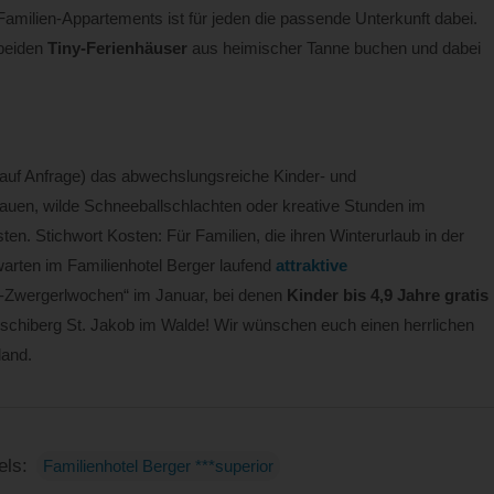
amilien-Appartements ist für jeden die passende Unterkunft dabei.
 beiden
Tiny-Ferienhäuser
aus heimischer Tanne buchen und dabei
d auf Anfrage) das abwechslungsreiche Kinder- und
en, wilde Schneeballschlachten oder kreative Stunden im
en. Stichwort Kosten: Für Familien, die ihren Winterurlaub in der
arten im Familienhotel Berger laufend
attraktive
er-Zwergerlwochen“ im Januar, bei denen
Kinder bis 4,9 Jahre gratis
nschiberg St. Jakob im Walde! Wir wünschen euch einen herrlichen
land.
els:
Familienhotel Berger ***superior