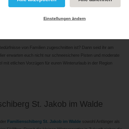
Österreich
Oststeiermark
Steiermark
Einstellungen ändern
schiberg St. Jakob im Walde
 Bedürfnisse von Familien zugeschnitten ist? Dann seid ihr am
Hier erwarten euch nicht nur schneesichere Pisten und moderate
l mit etlichen Vorzügen für euren Winterurlaub in der Region
chiberg St. Jakob im Walde
 der
Familienschiberg St. Jakob im Walde
sowohl Anfänger als