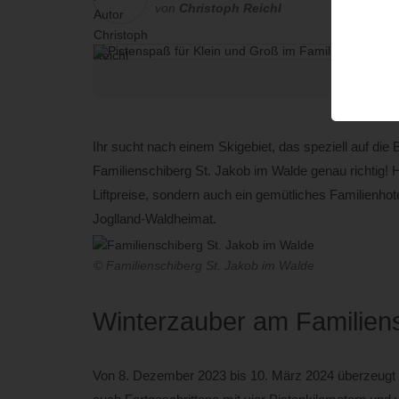
von
Christoph Reichl
© Familien
Ihr sucht nach einem Skigebiet, das speziell auf die
Familienschiberg St. Jakob im Walde genau richtig! 
Liftpreise, sondern auch ein gemütliches Familienhote
Joglland-Waldheimat.
© Familienschiberg St. Jakob im Walde
Winterzauber am Familiens
Von 8. Dezember 2023 bis 10. März 2024 überzeugt