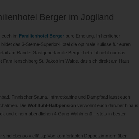
lienhotel Berger im Joglland
t euch im
Familienhotel Berger
pure Erholung. In herrlicher
ldet das 3-Sterne-Superior-Hotel die optimale Kulisse für euren
etail am Rande: Gastgeberfamilie Berger betreibt nicht nur das
t Familienschiberg St. Jakob im Walde, das sich direkt am Haus
bad, Finnischer Sauna, Infrarotkabine und Dampfbad lässt euch
rchatmen. Die
Wohlfühl-Halbpension
verwöhnt euch darüber hinaus
nack und einem abendlichen 4-Gang-Wahlmenü – stets in bester
r sind ebenso vielfältig: Von komfortablen Doppelzimmern über