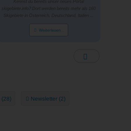
Kennst du bereits unser neues Portal
skigebiete.info? Dort werden bereits mehr als 160
Skigebiete in Österreich, Deutschland, Italien ...
Weiterlesen...
 (28)
Newsletter (2)