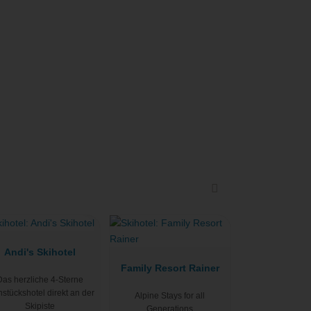
Andi's Skihotel
Family Resort Rainer
Das herzliche 4-Sterne
hstückshotel direkt an der
Alpine Stays for all
Skipiste
Generations