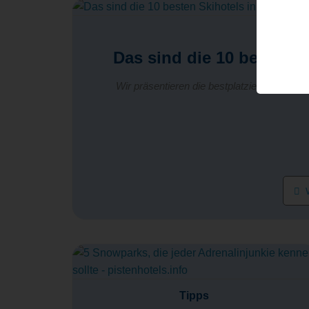
Das sind die 10 besten S
Wir präsentieren die bestplatzierten österr
W
Tipps