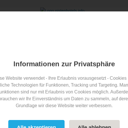
tenhotels.info Award
Über uns
Informationen zur Privatsphäre
pistenhotels.info Blog
se Website verwendet - Ihre Erlaubnis vorausgesetzt - Cookies
liche Technologien für Funktionen, Tracking und Targeting. Ma
unktionen sind nur mit Erlaubnis von Cookies möglich. Außerd
ormiert über tolle Hotels an der Skipiste und gibt laufend Tipps zu akt
brauchen wir Ihr Einverständnis um Daten zu sammeln, auf dere
Grundlage wir diese Website weiter verbessern.
Artikel zum Thema
Tipps
Alle akzeptieren
Alle ablehnen