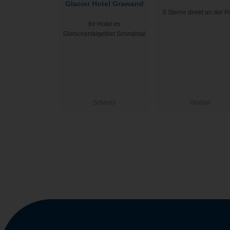
Glacier Hotel Grawand
Resort
5 Sterne direkt an der P
Ihr Hotel im
Gletscherskigebiet Schnalstal
Schnals
Großarl