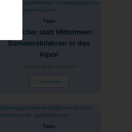
Tipps
Gletscher statt Mittelmeer:
Sommerskifahren in den
Alpen
Sommer, Sonne, Skifahren!
Weiterlesen...
Tipps