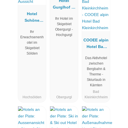
Hotel
Gurglhof 4*
Hotel
Superior
Ihr Hotel im
Schöne
Skigebiet
Aussicht
Obergurgl -
Ihr
Hochgurgl
Erwachsenenh
COOEE alpin
otel im
Hotel Bad
Skigebiet
Kleinkirchhe
Sölden
Das Aktivhotel
im
zwischen
Bergbahn &
Therme -
Skiurlaub in
Kärnten
Bad
Hochsölden
Obergurgl
Kleinkirchheim